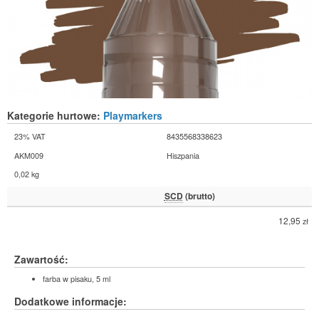
Kategorie hurtowe:
Playmarkers
23% VAT
8435568338623
AKM009
Hiszpania
0,02 kg
SCD
(brutto)
12,95
zł
Zawartość:
farba w pisaku, 5 ml
Dodatkowe informacje: