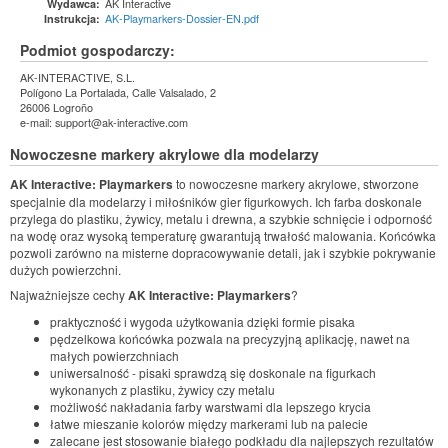
AK Interactive
Wydawca:
AK-Playmarkers-Dossier-EN.pdf
Instrukcja:
Podmiot gospodarczy:
AK-INTERACTIVE, S.L.
Polígono La Portalada, Calle Valsalado, 2
26006 Logroño
e-mail: support@ak-interactive.com
Nowoczesne markery akrylowe dla modelarzy
AK Interactive: Playmarkers
to nowoczesne markery akrylowe, stworzone
specjalnie dla modelarzy i miłośników gier figurkowych. Ich farba doskonale
przylega do plastiku, żywicy, metalu i drewna, a szybkie schnięcie i odporność
na wodę oraz wysoką temperaturę gwarantują trwałość malowania. Końcówka
pozwoli zarówno na misterne dopracowywanie detali, jak i szybkie pokrywanie
dużych powierzchni.
Najważniejsze cechy
AK Interactive: Playmarkers
?
praktyczność i wygoda użytkowania dzięki formie pisaka
pędzelkowa końcówka pozwala na precyzyjną aplikację, nawet na
małych powierzchniach
uniwersalność - pisaki sprawdzą się doskonale na figurkach
wykonanych z plastiku, żywicy czy metalu
możliwość nakładania farby warstwami dla lepszego krycia
łatwe mieszanie kolorów między markerami lub na palecie
zalecane jest stosowanie białego podkładu dla najlepszych rezultatów