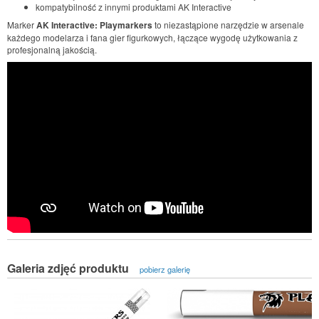
kompatybilność z innymi produktami AK Interactive
Marker
AK Interactive: Playmarkers
to niezastąpione narzędzie w arsenale
każdego modelarza i fana gier figurkowych, łączące wygodę użytkowania z
profesjonalną jakością.
Galeria zdjęć produktu
pobierz galerię