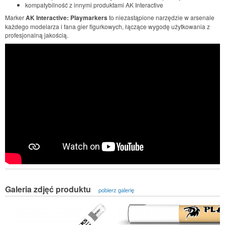
kompatybilność z innymi produktami AK Interactive
Marker
AK Interactive: Playmarkers
to niezastąpione narzędzie w arsenale
każdego modelarza i fana gier figurkowych, łączące wygodę użytkowania z
profesjonalną jakością.
Galeria zdjęć produktu
pobierz galerię