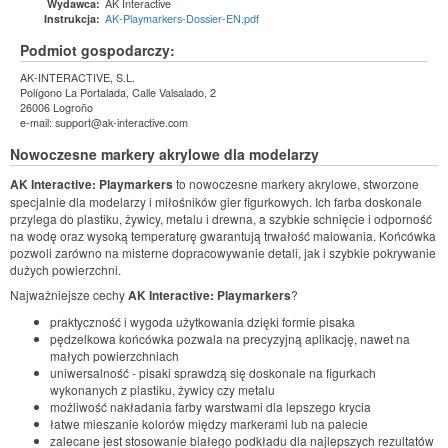
AK Interactive
Wydawca:
AK-Playmarkers-Dossier-EN.pdf
Instrukcja:
Podmiot gospodarczy:
AK-INTERACTIVE, S.L.
Polígono La Portalada, Calle Valsalado, 2
26006 Logroño
e-mail: support@ak-interactive.com
Nowoczesne markery akrylowe dla modelarzy
AK Interactive: Playmarkers
to nowoczesne markery akrylowe, stworzone
specjalnie dla modelarzy i miłośników gier figurkowych. Ich farba doskonale
przylega do plastiku, żywicy, metalu i drewna, a szybkie schnięcie i odporność
na wodę oraz wysoką temperaturę gwarantują trwałość malowania. Końcówka
pozwoli zarówno na misterne dopracowywanie detali, jak i szybkie pokrywanie
dużych powierzchni.
Najważniejsze cechy
AK Interactive: Playmarkers
?
praktyczność i wygoda użytkowania dzięki formie pisaka
pędzelkowa końcówka pozwala na precyzyjną aplikację, nawet na
małych powierzchniach
uniwersalność - pisaki sprawdzą się doskonale na figurkach
wykonanych z plastiku, żywicy czy metalu
możliwość nakładania farby warstwami dla lepszego krycia
łatwe mieszanie kolorów między markerami lub na palecie
zalecane jest stosowanie białego podkładu dla najlepszych rezultatów