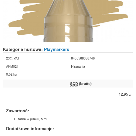
Kategorie hurtowe:
Playmarkers
23% VAT
8435568338746
AKM021
Hiszpania
0,02 kg
SCD
(brutto)
12,95
zł
Zawartość:
farba w pisaku, 5 ml
Dodatkowe informacje: