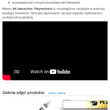
kompatybilność z innymi produktami AK Interactive
Marker
AK Interactive: Playmarkers
to niezastąpione narzędzie w arsenale
każdego modelarza i fana gier figurkowych, łączące wygodę użytkowania z
profesjonalną jakością.
Galeria zdjęć produktu
pobierz galerię