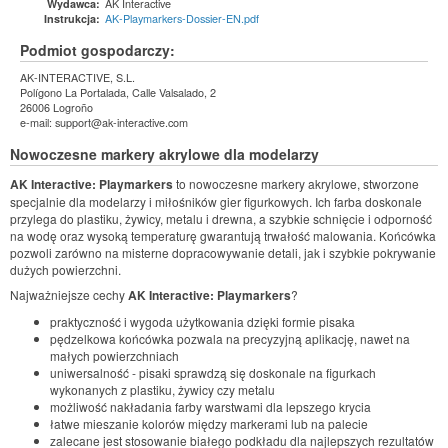
AK Interactive
Wydawca:
AK-Playmarkers-Dossier-EN.pdf
Instrukcja:
Podmiot gospodarczy:
AK-INTERACTIVE, S.L.
Polígono La Portalada, Calle Valsalado, 2
26006 Logroño
e-mail: support@ak-interactive.com
Nowoczesne markery akrylowe dla modelarzy
AK Interactive: Playmarkers
to nowoczesne markery akrylowe, stworzone
specjalnie dla modelarzy i miłośników gier figurkowych. Ich farba doskonale
przylega do plastiku, żywicy, metalu i drewna, a szybkie schnięcie i odporność
na wodę oraz wysoką temperaturę gwarantują trwałość malowania. Końcówka
pozwoli zarówno na misterne dopracowywanie detali, jak i szybkie pokrywanie
dużych powierzchni.
Najważniejsze cechy
AK Interactive: Playmarkers
?
praktyczność i wygoda użytkowania dzięki formie pisaka
pędzelkowa końcówka pozwala na precyzyjną aplikację, nawet na
małych powierzchniach
uniwersalność - pisaki sprawdzą się doskonale na figurkach
wykonanych z plastiku, żywicy czy metalu
możliwość nakładania farby warstwami dla lepszego krycia
łatwe mieszanie kolorów między markerami lub na palecie
zalecane jest stosowanie białego podkładu dla najlepszych rezultatów