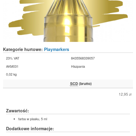
Kategorie hurtowe:
Playmarkers
23% VAT
8435568339057
AKM031
Hiszpania
0,02 kg
SCD
(brutto)
12,95
zł
Zawartość:
farba w pisaku, 5 ml
Dodatkowe informacje: