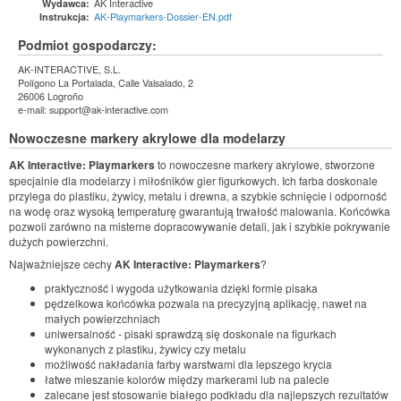
AK Interactive
Wydawca:
AK-Playmarkers-Dossier-EN.pdf
Instrukcja:
Podmiot gospodarczy:
AK-INTERACTIVE, S.L.
Polígono La Portalada, Calle Valsalado, 2
26006 Logroño
e-mail: support@ak-interactive.com
Nowoczesne markery akrylowe dla modelarzy
AK Interactive: Playmarkers
to nowoczesne markery akrylowe, stworzone
specjalnie dla modelarzy i miłośników gier figurkowych. Ich farba doskonale
przylega do plastiku, żywicy, metalu i drewna, a szybkie schnięcie i odporność
na wodę oraz wysoką temperaturę gwarantują trwałość malowania. Końcówka
pozwoli zarówno na misterne dopracowywanie detali, jak i szybkie pokrywanie
dużych powierzchni.
Najważniejsze cechy
AK Interactive: Playmarkers
?
praktyczność i wygoda użytkowania dzięki formie pisaka
pędzelkowa końcówka pozwala na precyzyjną aplikację, nawet na
małych powierzchniach
uniwersalność - pisaki sprawdzą się doskonale na figurkach
wykonanych z plastiku, żywicy czy metalu
możliwość nakładania farby warstwami dla lepszego krycia
łatwe mieszanie kolorów między markerami lub na palecie
zalecane jest stosowanie białego podkładu dla najlepszych rezultatów