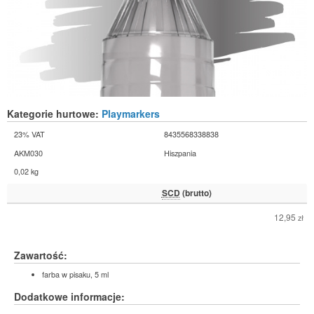
Kategorie hurtowe:
Playmarkers
23% VAT
8435568338838
AKM030
Hiszpania
0,02 kg
SCD
(brutto)
12,95
zł
Zawartość:
farba w pisaku, 5 ml
Dodatkowe informacje: