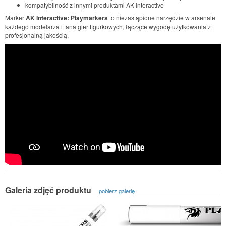
kompatybilność z innymi produktami AK Interactive
Marker
AK Interactive: Playmarkers
to niezastąpione narzędzie w arsenale
każdego modelarza i fana gier figurkowych, łączące wygodę użytkowania z
profesjonalną jakością.
Galeria zdjęć produktu
pobierz galerię