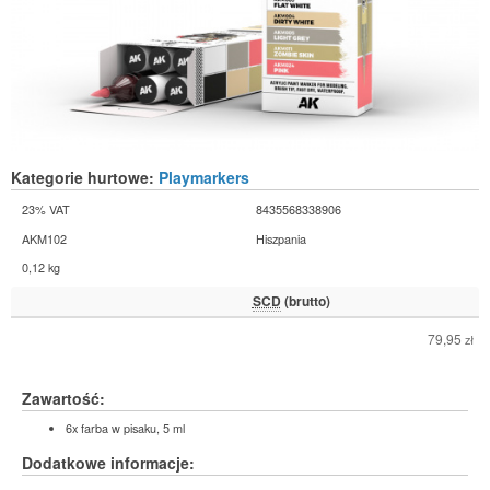
Kategorie hurtowe:
Playmarkers
23% VAT
8435568338906
AKM102
Hiszpania
0,12 kg
SCD
(brutto)
79,95
zł
Zawartość:
6x farba w pisaku, 5 ml
Dodatkowe informacje: