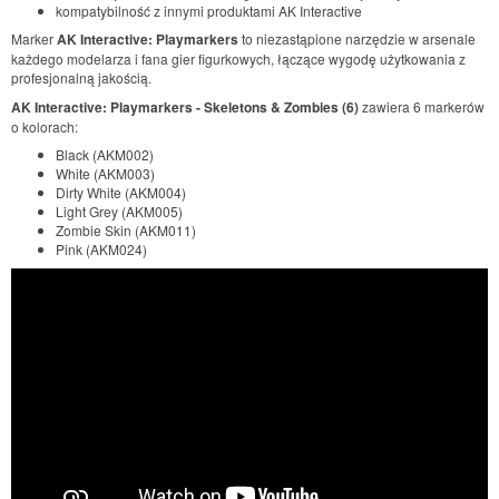
kompatybilność z innymi produktami AK Interactive
Marker
AK Interactive: Playmarkers
to niezastąpione narzędzie w arsenale
każdego modelarza i fana gier figurkowych, łączące wygodę użytkowania z
profesjonalną jakością.
AK Interactive: Playmarkers - Skeletons & Zombies (6)
zawiera 6 markerów
o kolorach:
Black (AKM002)
White (AKM003)
Dirty White (AKM004)
Light Grey (AKM005)
Zombie Skin (AKM011)
Pink (AKM024)