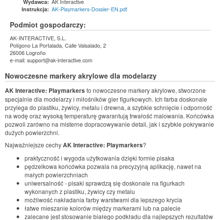
AK Interactive
Wydawca:
AK-Playmarkers-Dossier-EN.pdf
Instrukcja:
Podmiot gospodarczy:
AK-INTERACTIVE, S.L.
Polígono La Portalada, Calle Valsalado, 2
26006 Logroño
e-mail: support@ak-interactive.com
Nowoczesne markery akrylowe dla modelarzy
AK Interactive: Playmarkers
to nowoczesne markery akrylowe, stworzone
specjalnie dla modelarzy i miłośników gier figurkowych. Ich farba doskonale
przylega do plastiku, żywicy, metalu i drewna, a szybkie schnięcie i odporność
na wodę oraz wysoką temperaturę gwarantują trwałość malowania. Końcówka
pozwoli zarówno na misterne dopracowywanie detali, jak i szybkie pokrywanie
dużych powierzchni.
Najważniejsze cechy
AK Interactive: Playmarkers
?
praktyczność i wygoda użytkowania dzięki formie pisaka
pędzelkowa końcówka pozwala na precyzyjną aplikację, nawet na
małych powierzchniach
uniwersalność - pisaki sprawdzą się doskonale na figurkach
wykonanych z plastiku, żywicy czy metalu
możliwość nakładania farby warstwami dla lepszego krycia
łatwe mieszanie kolorów między markerami lub na palecie
zalecane jest stosowanie białego podkładu dla najlepszych rezultatów