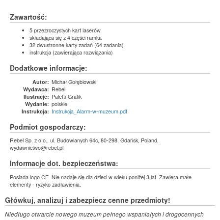
Zawartość:
5 przezroczystych kart laserów
składająca się z 4 części ramka
32 dwustronne karty zadań (64 zadania)
instrukcja (zawierająca rozwiązania)
Dodatkowe informacje:
Michał Gołębiowski
Autor:
Rebel
Wydawca:
Paletti-Grafik
Ilustracje:
polskie
Wydanie:
Instrukcja_Alarm-w-muzeum.pdf
Instrukcja:
Podmiot gospodarczy:
Rebel Sp. z o.o., ul. Budowlanych 64c, 80-298, Gdańsk, Poland,
wydawnictwo@rebel.pl
Informacje dot. bezpieczeństwa:
Posiada logo CE. Nie nadaje się dla dzieci w wieku poniżej 3 lat. Zawiera małe
elementy - ryzyko zadławienia.
Główkuj, analizuj i zabezpiecz cenne przedmioty!
Niedługo otwarcie nowego muzeum pełnego wspaniałych i drogocennych