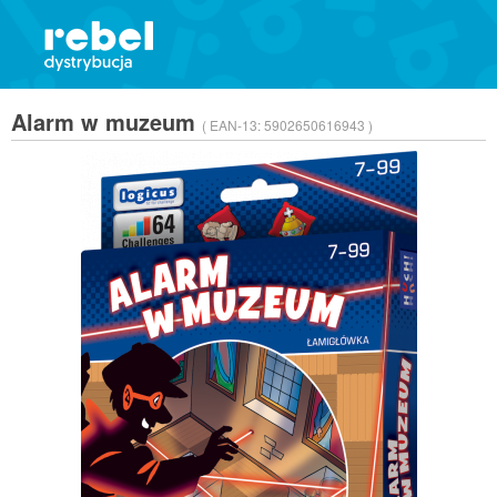
Alarm w muzeum
( EAN-13:
5902650616943 )