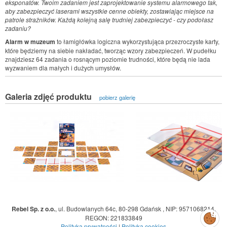
eksponatów. Twoim zadaniem jest zaprojektowanie systemu alarmowego tak,
aby zabezpieczyć laserami wszystkie cenne obiekty, zostawiając miejsce na
patrole strażników. Każdą kolejną salę trudniej zabezpieczyć - czy podołasz
zadaniu?
Alarm w muzeum
to łamigłówka logiczna wykorzystująca przezroczyste karty,
które będziemy na siebie nakładać, tworząc wzory zabezpieczeń. W pudełku
znajdziesz 64 zadania o rosnącym poziomie trudności, które będą nie lada
wyzwaniem dla małych i dużych umysłów.
Galeria zdjęć produktu
pobierz galerię
Rebel Sp. z o.o.
,
ul. Budowlanych 64c, 80-298 Gdańsk
,
NIP: 9571068214
,
Zarządzaj
REGON: 221833849
preferencjami
cookies
Polityka prywatności
|
Polityka cookies