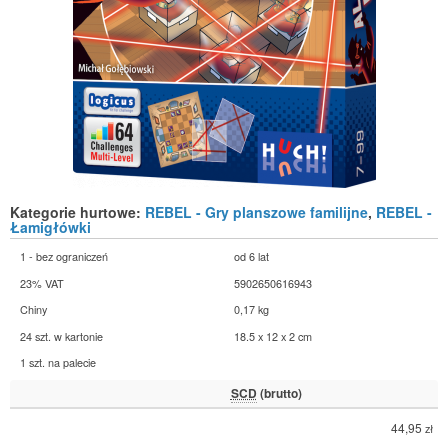
Kategorie hurtowe:
REBEL - Gry planszowe familijne
,
REBEL -
Łamigłówki
1 - bez ograniczeń
od 6 lat
23% VAT
5902650616943
Chiny
0,17 kg
24 szt. w kartonie
18.5 x 12 x 2 cm
1 szt. na palecie
SCD
(brutto)
44,95
zł