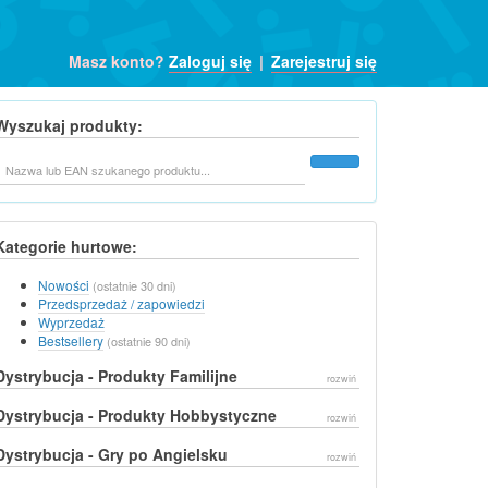
Masz konto?
Zaloguj się
|
Zarejestruj się
Wyszukaj produkty:
Szukaj
Kategorie hurtowe:
Nowości
(ostatnie 30 dni)
Przedsprzedaż / zapowiedzi
Wyprzedaż
Bestsellery
(ostatnie 90 dni)
Dystrybucja - Produkty Familijne
rozwiń
Dystrybucja - Produkty Hobbystyczne
rozwiń
Dystrybucja - Gry po Angielsku
rozwiń