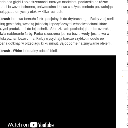
 nadająca głębi i przestrzenności naszym modelom, podkreślając różne
e. Jest to wszechstronna, uniwersalna i łatwa w użyciu metoda pozwalająca
ujący, autentyczny efekt w kilku ruchach.
ybrush
to nowa formuła farb specjalnych do drybrushingu. Farby z tej serii
lną gęstością, wysoką jakością i specyficznymi właściwościami, które
szymi produktami do tej techniki. Słoiczki farb posiadają bardzo szeroką
atwia nabieranie farby. Farba stworzona jest na bazie wody, jest łatwa w
etoksyczna i bezwonna. Farby wysychają bardzo szybko, modele po
żna dotknąć w przeciągu kilku minut. Są odporne na zmywanie olejem.
brush - White
to idealny odcień bieli.
(