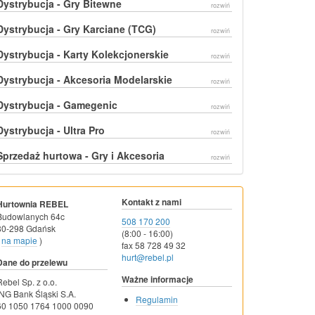
Dystrybucja - Gry Bitewne
rozwiń
Dystrybucja - Gry Karciane (TCG)
rozwiń
Dystrybucja - Karty Kolekcjonerskie
rozwiń
Dystrybucja - Akcesoria Modelarskie
rozwiń
Dystrybucja - Gamegenic
rozwiń
Dystrybucja - Ultra Pro
rozwiń
Sprzedaż hurtowa - Gry i Akcesoria
rozwiń
Kontakt z nami
Hurtownia REBEL
Budowlanych 64c
508 170 200
80-298 Gdańsk
(8:00 - 16:00)
na mapie
)
fax 58 728 49 32
hurt@rebel.pl
Dane do przelewu
Ważne informacje
Rebel Sp. z o.o.
ING Bank Śląski S.A.
Regulamin
60 1050 1764 1000 0090