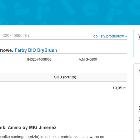
8432074006008 )
do listy produktów »
urtowe:
Farby DIO DryBrush
8432074006008
A.MIG-0600
SCD
(brutto)
19,95
zł
arki Ammo by MIG Jimenez
chnika suchego pędzla) to technika modelarska stosowana od