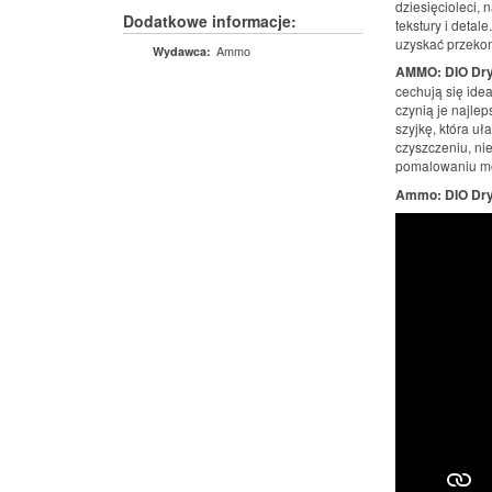
dziesięcioleci,
Dodatkowe informacje:
tekstury i detal
uzyskać przekon
Ammo
Wydawca:
AMMO: DIO Dr
cechują się idea
czynią je najlep
szyjkę, która uł
czyszczeniu, ni
pomalowaniu mo
Ammo: DIO Dry