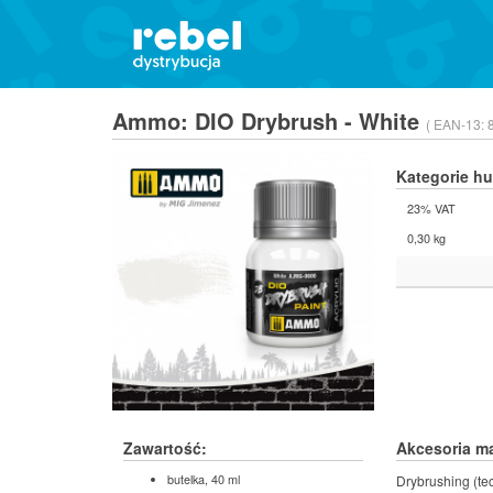
Ammo: DIO Drybrush - White
( EAN-13:
Kategorie h
23% VAT
0,30 kg
Zawartość:
Akcesoria m
butelka, 40 ml
Drybrushing (te