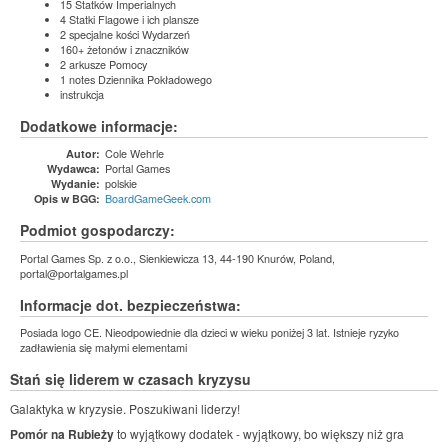
15 Statków Imperialnych
4 Statki Flagowe i ich plansze
2 specjalne kości Wydarzeń
160+ żetonów i znaczników
2 arkusze Pomocy
1 notes Dziennika Pokładowego
instrukcja
Dodatkowe informacje:
Cole Wehrle
Autor:
Portal Games
Wydawca:
polskie
Wydanie:
BoardGameGeek.com
Opis w BGG:
Podmiot gospodarczy:
Portal Games Sp. z o.o., Sienkiewicza 13, 44-190 Knurów, Poland,
portal@portalgames.pl
Informacje dot. bezpieczeństwa:
Posiada logo CE. Nieodpowiednie dla dzieci w wieku poniżej 3 lat. Istnieje ryzyko
zadławienia się małymi elementami
Stań się liderem w czasach kryzysu
Galaktyka w kryzysie. Poszukiwani liderzy!
Pomór na Rubieży
to wyjątkowy dodatek - wyjątkowy, bo większy niż gra