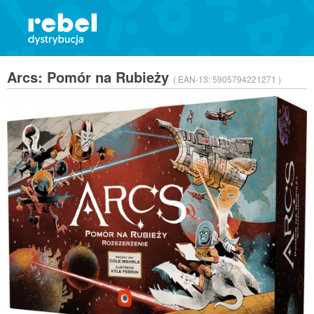
Arcs: Pomór na Rubieży
( EAN-13:
5905794221271 )