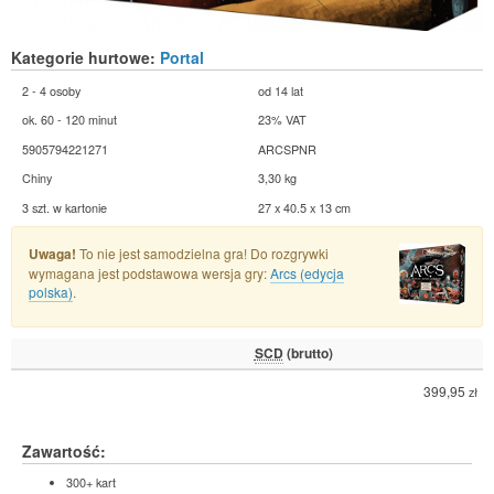
Kategorie hurtowe:
Portal
2 - 4 osoby
od 14 lat
ok. 60 - 120 minut
23% VAT
5905794221271
ARCSPNR
Chiny
3,30 kg
3 szt. w kartonie
27 x 40.5 x 13 cm
Uwaga!
To nie jest samodzielna gra! Do rozgrywki
wymagana jest podstawowa wersja gry:
Arcs (edycja
polska)
.
SCD
(brutto)
399,95
zł
Zawartość:
300+ kart