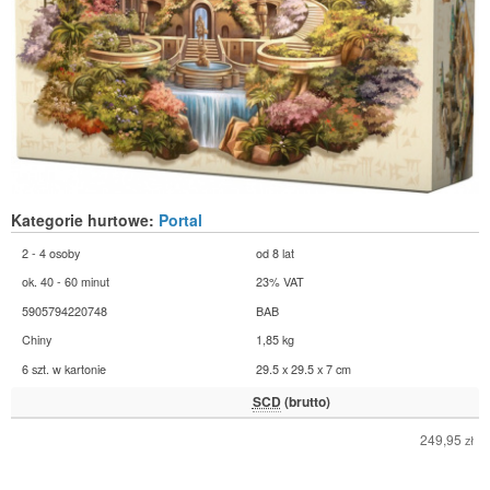
Kategorie hurtowe:
Portal
2 - 4 osoby
od 8 lat
ok. 40 - 60 minut
23% VAT
5905794220748
BAB
Chiny
1,85 kg
6 szt. w kartonie
29.5 x 29.5 x 7 cm
SCD
(brutto)
249,95
zł