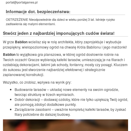
portal@portalgames.pl
Informacje dot. bezpieczeństwa:
OSTRZEŻENIE Nieodpowiednie dla dzieci w wieku poniżej 3 lat. Istnieje ryzyko
zadławienia się małymi elementami.
Stwórz jeden z najbardziej imponujących cudów świata!
W grze
Babilon
wcielisz się w rolę architekta, który zaprojektuje i wybuduje
przepiękny, wielopoziomowy ogród na chwałę Króla Babilonu i jego małżonki!
Babilon
to wyjątkowa gra planszowa, w której ogród dosłownie rośnie na
Twoich oczach! Gracze wybierają kafelki tarasów, umieszczają je na filarach i
ozdabiają dekoracjami, takimi jak schody, fontanny, mosty czy posągi. Kluczem
do sukcesu jest stworzenie najbardziej efektownej i strategicznie
zaplanowanej konstrukcji.
Wszystko, co zrobisz, wpływa na wynik gry:
Budowanie tarasów – układaj nowe elementy na swoim ogrodzie,
tworząc strukturę w trzech wymiarach.
Dobór dekoracji – dodawaj ozdoby, które nie tylko upiększą Twój ogród,
ale pomogą zdobyć dodatkowe punkty.
Zarządzanie zasobami – uważnie kompletuj kafelki tarasów, by zyskać
filary potrzebne do dalszej budowy.