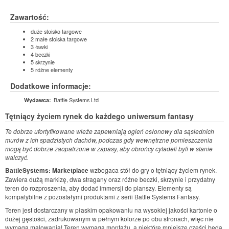
Zawartość:
duże stoisko targowe
2 małe stoiska targowe
3 ławki
4 beczki
5 skrzynie
5 różne elementy
Dodatkowe informacje:
Battle Systems Ltd
Wydawca:
Tętniący życiem rynek do każdego uniwersum fantasy
Te dobrze ufortyfikowane wieże zapewniają ogień osłonowy dla sąsiednich
murów z ich spadzistych dachów, podczas gdy wewnętrzne pomieszczenia
mogą być dobrze zaopatrzone w zapasy, aby obrońcy cytadeli byli w stanie
walczyć.
BattleSystems: Marketplace
wzbogaca stół do gry o tętniący życiem rynek.
Zawiera dużą markizę, dwa stragany oraz różne beczki, skrzynie i przydatny
teren do rozproszenia, aby dodać immersji do planszy. Elementy są
kompatybilne z pozostałymi produktami z serii Battle Systems Fantasy.
Teren jest dostarczany w płaskim opakowaniu na wysokiej jakości kartonie o
dużej gęstości, zadrukowanym w pełnym kolorze po obu stronach, więc nie
wymaga malowania! Teren wymaga montażu, a niektóre mniejsze części będą