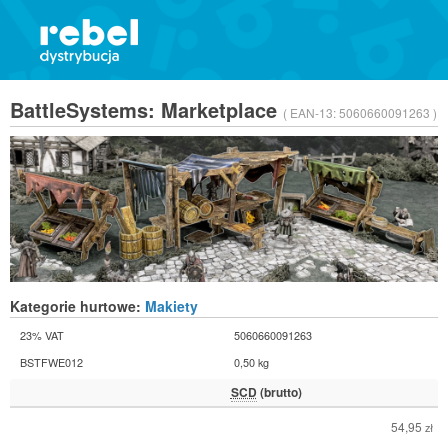
BattleSystems: Marketplace
( EAN-13:
5060660091263 )
Kategorie hurtowe:
Makiety
23% VAT
5060660091263
BSTFWE012
0,50 kg
SCD
(brutto)
54,95
zł