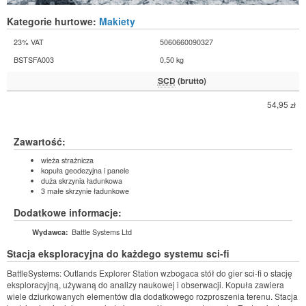
Kategorie hurtowe:
Makiety
23% VAT
5060660090327
BSTSFA003
0,50 kg
SCD
(brutto)
54,95
zł
Zawartość:
wieża strażnicza
kopuła geodezyjna i panele
duża skrzynia ładunkowa
3 małe skrzynie ładunkowe
Dodatkowe informacje:
Battle Systems Ltd
Wydawca:
Stacja eksploracyjna do każdego systemu sci-fi
BattleSystems: Outlands Explorer Station wzbogaca stół do gier sci-fi o stację
eksploracyjną, używaną do analizy naukowej i obserwacji. Kopuła zawiera
wiele dziurkowanych elementów dla dodatkowego rozproszenia terenu. Stacja