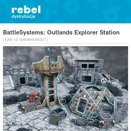
BattleSystems: Outlands Explorer Station
( EAN-13:
5060660090327 )