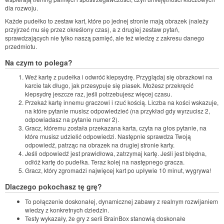
dla rozwoju.
Każde pudełko to zestaw kart, które po jednej stronie mają obrazek (należy
przyjrzeć mu się przez określony czas), a z drugiej zestaw pytań,
sprawdzających nie tylko naszą pamięć, ale też wiedzę z zakresu danego
przedmiotu.
Na czym to polega?
Weź kartę z pudełka i odwróć klepsydrę. Przyglądaj się obrazkowi na
karcie tak długo, jak przesypuje się piasek. Możesz przekręcić
klepsydrę jeszcze raz, jeśli potrzebujesz więcej czasu.
Przekaż kartę innemu graczowi i rzuć kością. Liczba na kości wskazuje,
na które pytanie musisz odpowiedzieć (na przykład gdy wyrzucisz 2,
odpowiadasz na pytanie numer 2).
Gracz, któremu została przekazana karta, czyta na głos pytanie, na
które musisz udzielić odpowiedzi. Następnie sprawdza Twoją
odpowiedź, patrząc na obrazek na drugiej stronie karty.
Jeśli odpowiedź jest prawidłowa, zatrzymaj kartę. Jeśli jest błędna,
odłóż kartę do pudełka. Teraz kolej na następnego gracza.
Gracz, który zgromadzi najwięcej kart po upływie 10 minut, wygrywa!
Dlaczego pokochasz tę grę?
To połączenie doskonałej, dynamicznej zabawy z realnym rozwijaniem
wiedzy z konkretnych dziedzin.
Testy wykazały, że gry z serii BrainBox stanowią doskonałe