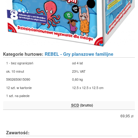
Kategorie hurtowe:
REBEL - Gry planszowe familijne
1 - bez ograniczeń
od 4 lat
ok. 10 minut
23% VAT
5902650615090
0,60 kg
12 szt. w kartonie
12.5 x 12.5 x 12.5 cm
1 szt. na palecie
SCD
(brutto)
69,95
zł
Zawartość: