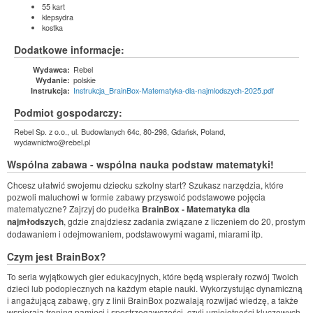
55 kart
klepsydra
kostka
Dodatkowe informacje:
Rebel
Wydawca:
polskie
Wydanie:
Instrukcja_BrainBox-Matematyka-dla-najmlodszych-2025.pdf
Instrukcja:
Podmiot gospodarczy:
Rebel Sp. z o.o., ul. Budowlanych 64c, 80-298, Gdańsk, Poland,
wydawnictwo@rebel.pl
Wspólna zabawa - wspólna nauka podstaw matematyki!
Chcesz ułatwić swojemu dziecku szkolny start? Szukasz narzędzia, które
pozwoli maluchowi w formie zabawy przyswoić podstawowe pojęcia
matematyczne? Zajrzyj do pudełka
BrainBox - Matematyka dla
najmłodszych
, gdzie znajdziesz zadania związane z liczeniem do 20, prostym
dodawaniem i odejmowaniem, podstawowymi wagami, miarami itp.
Czym jest BrainBox?
To seria wyjątkowych gier edukacyjnych, które będą wspierały rozwój Twoich
dzieci lub podopiecznych na każdym etapie nauki. Wykorzystując dynamiczną
i angażującą zabawę, gry z linii BrainBox pozwalają rozwijać wiedzę, a także
wspierają trening pamięci i spostrzegawczości, czyli umiejętności kluczowych