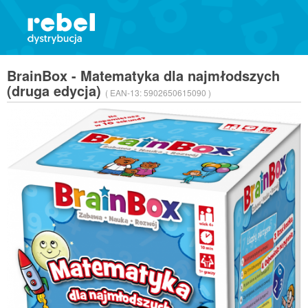
BrainBox - Matematyka dla najmłodszych
(druga edycja)
( EAN-13:
5902650615090 )