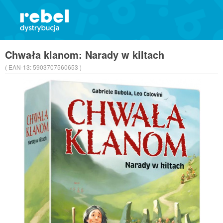
Chwała klanom: Narady w kiltach
( EAN-13:
5903707560653 )