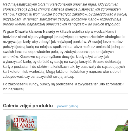
Nad majestatycznymi Górami Kaledońskimi unosi się mgła. Gdy promień
słońca przebija przez chmury, oświetla miejsce historycznych zgromadzeń
klanów. Przybyli tu wolni ludzie z odległych zakątków, by zdecydować o swojej
przyszłości. W ramach starożytnej tradycji, wodzowie klanów rozpoczynają
proces wyboru najbardziej obiecujących kandydatów do swoich wspólnot.
W grze
Chwała klanom: Narady w kiltach
wcielisz się w wodza klanu i
będziesz starał się przyciągnąć jak najwięcej nowych członków, strategicznie
rozgrywając karty, aby zdobyć jak najwięcej punktów. W swojej turze musisz
położyć jedną kartę na miejscu spotkania, a także możesz umieścić jedną ze
swoich tarcz na odpowiednim polu, by zdobyć poparcie potencjalnych
członków. Kluczowe są przemyślane decyzje: kiedy użyć tarczy, jak
wykorzystać kartę, by obrócić sytuację na swoją korzyść. Gracze dokładają
karty z postaciami do stołów na kafelkach tak, by pasowały do sąsiadujących
kart kolorem lub wartością. Mogą także umieścić karty naprzeciwko siebie i
zdecydować, czy oznaczyć stół swoją tarczą.
Po zakończeniu rundy, punkty są podliczane, a zwycięża ten, kto zgromadził
ich najwięcej.
Galeria zdjęć produktu
pobierz galerię