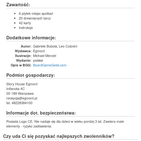
Zawartość:
6 płytek miejsc spotkań
20 drewnianych tarcz
42 karty
instrukcja
Dodatkowe informacje:
Gabriele Bubola, Leo Colovini
Autor:
Egmont
Wydawca:
Michael Menzel
Ilustracje:
polskie
Wydanie:
BoardGameGeek.com
Opis w BGG:
Podmiot gospodarczy:
Story House Egmont
Inflancka 4C
00-189 Warszawa
recepcja@egmont.pl
tel. 48228384100
Informacje dot. bezpieczeństwa:
Posiada Logo CE. Nie nadaje się dla dzieci w wieku poniżej 3 lat. Zawiera małe
elementy - ryzyko zadławienia.
Czy uda Ci się pozyskać najlepszych zwolenników?