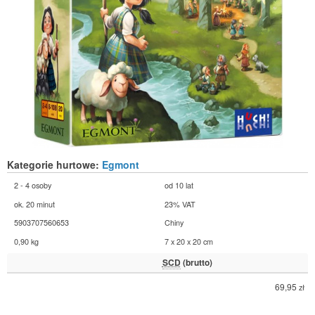
Kategorie hurtowe:
Egmont
2 - 4 osoby
od 10 lat
ok. 20 minut
23% VAT
5903707560653
Chiny
0,90 kg
7 x 20 x 20 cm
SCD
(brutto)
69,95
zł