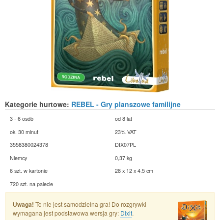
Kategorie hurtowe:
REBEL - Gry planszowe familijne
3 - 6 osób
od 8 lat
ok. 30 minut
23% VAT
3558380024378
DIX07PL
Niemcy
0,37 kg
6 szt. w kartonie
28 x 12 x 4.5 cm
720 szt. na palecie
Uwaga!
To nie jest samodzielna gra! Do rozgrywki
wymagana jest podstawowa wersja gry:
Dixit
.