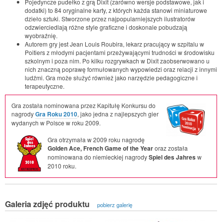
Pojedyncze pudełko z grą Dixit (zarówno wersje podstawowe, jak i
dodatki) to 84 oryginalne karty, z których każda stanowi miniaturowe
dzieło sztuki. Stworzone przez najpopularniejszych ilustratorów
odzwierciedlają różne style graficzne i doskonale pobudzają
wyobraźnię.
Autorem gry jest Jean Louis Roubira, lekarz pracujący w szpitalu w
Poitiers z młodymi pacjentami przeżywającymi trudności w środowisku
szkolnym i poza nim. Po kilku rozgrywkach w Dixit zaobserwowano u
nich znaczną poprawę formułowanych wypowiedzi oraz relacji z innymi
ludźmi. Gra może służyć również jako narzędzie pedagogiczne i
terapeutyczne.
Gra została nominowana przez Kapitułę Konkursu do
nagrody
Gra Roku 2010
, jako jedna z najlepszych gier
wydanych w Polsce w roku 2009.
Gra otrzymała w 2009 roku nagrodę
Golden Ace, French Game of the Year
oraz została
nominowana do niemieckiej nagrody
Spiel des Jahres
w
2010 roku.
Galeria zdjęć produktu
pobierz galerię