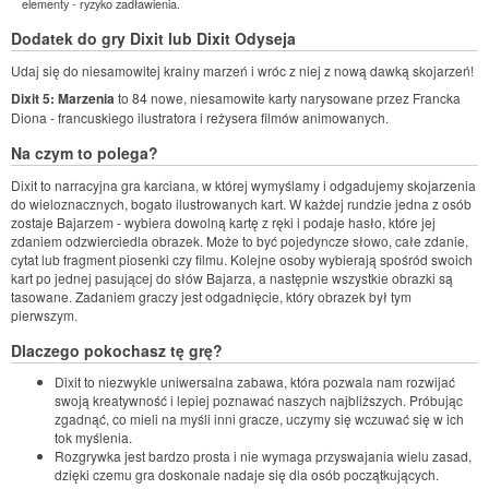
elementy - ryzyko zadławienia.
Dodatek do gry Dixit lub Dixit Odyseja
Udaj się do niesamowitej krainy marzeń i wróc z niej z nową dawką skojarzeń!
Dixit 5: Marzenia
to 84 nowe, niesamowite karty narysowane przez Francka
Diona - francuskiego ilustratora i reżysera filmów animowanych.
Na czym to polega?
Dixit to narracyjna gra karciana, w której wymyślamy i odgadujemy skojarzenia
do wieloznacznych, bogato ilustrowanych kart. W każdej rundzie jedna z osób
zostaje Bajarzem - wybiera dowolną kartę z ręki i podaje hasło, które jej
zdaniem odzwierciedla obrazek. Może to być pojedyncze słowo, całe zdanie,
cytat lub fragment piosenki czy filmu. Kolejne osoby wybierają spośród swoich
kart po jednej pasującej do słów Bajarza, a następnie wszystkie obrazki są
tasowane. Zadaniem graczy jest odgadnięcie, który obrazek był tym
pierwszym.
Dlaczego pokochasz tę grę?
Dixit to niezwykle uniwersalna zabawa, która pozwala nam rozwijać
swoją kreatywność i lepiej poznawać naszych najbliższych. Próbując
zgadnąć, co mieli na myśli inni gracze, uczymy się wczuwać się w ich
tok myślenia.
Rozgrywka jest bardzo prosta i nie wymaga przyswajania wielu zasad,
dzięki czemu gra doskonale nadaje się dla osób początkujących.