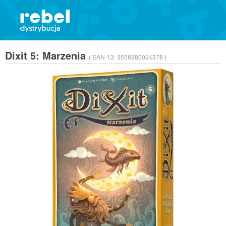
Dixit 5: Marzenia
( EAN-13:
3558380024378 )