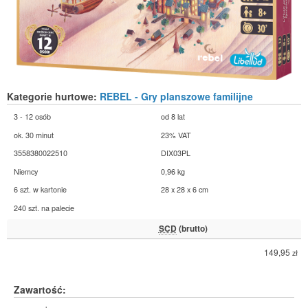
Kategorie hurtowe:
REBEL - Gry planszowe familijne
3 - 12 osób
od 8 lat
ok. 30 minut
23% VAT
3558380022510
DIX03PL
Niemcy
0,96 kg
6 szt. w kartonie
28 x 28 x 6 cm
240 szt. na palecie
SCD
(brutto)
149,95
zł
Zawartość: