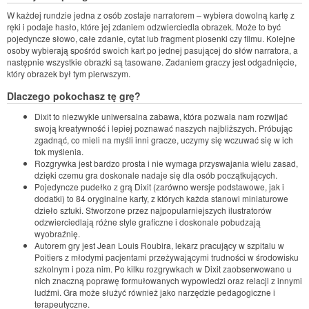
W każdej rundzie jedna z osób zostaje narratorem – wybiera dowolną kartę z
ręki i podaje hasło, które jej zdaniem odzwierciedla obrazek. Może to być
pojedyncze słowo, całe zdanie, cytat lub fragment piosenki czy filmu. Kolejne
osoby wybierają spośród swoich kart po jednej pasującej do słów narratora, a
następnie wszystkie obrazki są tasowane. Zadaniem graczy jest odgadnięcie,
który obrazek był tym pierwszym.
Dlaczego pokochasz tę grę?
Dixit to niezwykle uniwersalna zabawa, która pozwala nam rozwijać
swoją kreatywność i lepiej poznawać naszych najbliższych. Próbując
zgadnąć, co mieli na myśli inni gracze, uczymy się wczuwać się w ich
tok myślenia.
Rozgrywka jest bardzo prosta i nie wymaga przyswajania wielu zasad,
dzięki czemu gra doskonale nadaje się dla osób początkujących.
Pojedyncze pudełko z grą Dixit (zarówno wersje podstawowe, jak i
dodatki) to 84 oryginalne karty, z których każda stanowi miniaturowe
dzieło sztuki. Stworzone przez najpopularniejszych ilustratorów
odzwierciedlają różne style graficzne i doskonale pobudzają
wyobraźnię.
Autorem gry jest Jean Louis Roubira, lekarz pracujący w szpitalu w
Poitiers z młodymi pacjentami przeżywającymi trudności w środowisku
szkolnym i poza nim. Po kilku rozgrywkach w Dixit zaobserwowano u
nich znaczną poprawę formułowanych wypowiedzi oraz relacji z innymi
ludźmi. Gra może służyć również jako narzędzie pedagogiczne i
terapeutyczne.