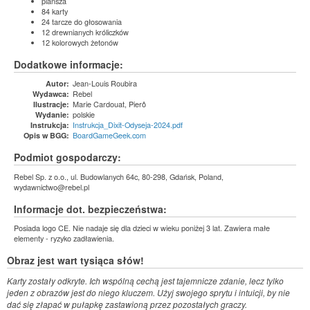
plansza
84 karty
24 tarcze do głosowania
12 drewnianych króliczków
12 kolorowych żetonów
Dodatkowe informacje:
Jean-Louis Roubira
Autor:
Rebel
Wydawca:
Marie Cardouat, Pierô
Ilustracje:
polskie
Wydanie:
Instrukcja_Dixit-Odyseja-2024.pdf
Instrukcja:
BoardGameGeek.com
Opis w BGG:
Podmiot gospodarczy:
Rebel Sp. z o.o., ul. Budowlanych 64c, 80-298, Gdańsk, Poland,
wydawnictwo@rebel.pl
Informacje dot. bezpieczeństwa:
Posiada logo CE. Nie nadaje się dla dzieci w wieku poniżej 3 lat. Zawiera małe
elementy - ryzyko zadławienia.
Obraz jest wart tysiąca słów!
Karty zostały odkryte. Ich wspólną cechą jest tajemnicze zdanie, lecz tylko
jeden z obrazów jest do niego kluczem. Użyj swojego sprytu i intuicji, by nie
dać się złapać w pułapkę zastawioną przez pozostałych graczy.