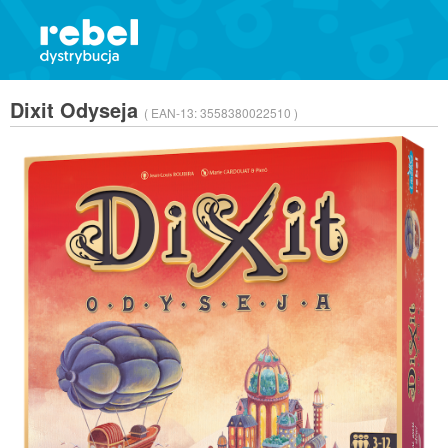
Dixit Odyseja
( EAN-13:
3558380022510 )