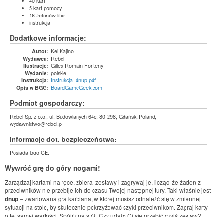
40 kart
5 kart pomocy
16 żetonów liter
instrukcja
Dodatkowe informacje:
Kei Kajino
Autor:
Rebel
Wydawca:
Gilles-Romain Fonteny
Ilustracje:
polskie
Wydanie:
Instrukcja_dnup.pdf
Instrukcja:
BoardGameGeek.com
Opis w BGG:
Podmiot gospodarczy:
Rebel Sp. z o.o., ul. Budowlanych 64c, 80-298, Gdańsk, Poland,
wydawnictwo@rebel.pl
Informacje dot. bezpieczeństwa:
Posiada logo CE.
Wywróć grę do góry nogami!
Zarządzaj kartami na ręce, zbieraj zestawy i zagrywaj je, licząc, że żaden z
przeciwników nie przebije ich do czasu Twojej następnej tury. Taki właśnie jest
dnup
– zwariowana gra karciana, w której musisz odnaleźć się w zmiennej
sytuacji na stole, by skutecznie pokrzyżować szyki przeciwnikom. Zagraj karty
o tej samej wartości. Spójrz na stół. Czy udało Ci się przebić czyjś zestaw?