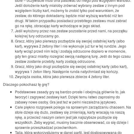
stole – oczywiście musi ona pasować do niego pod względem wartości.
Jeśli dołożenie karty miałoby zrównać wybrany zestaw z innym pod
względem liczby kart, możemy to zrobić tylko pod warunkiem, że
zestaw, do którego dokładamy, będzie miał wyższą wartość niż ten
drugi. W takim przypadku posiadacz przebitego zestawu musi zabrać
go na rękę, obracając karty wchodzące w jego skład.
Jeśli wyłożony przez nas zestaw pozostanie przed nami, na początku
kolejnej tury odrzucamy go.
Gracz, który jako pierwszy pozbędzie się swojej ostatniej karty (albo
kart), wygrywa 2 żetony liter i nie wykonuje już tur w tej rundzie. Jego
karty wciąż przed nim leżą i zostają odrzucone dopiero w momencie,
gdy ten gracz miałby rozegrać swoją następną turę. Jeśli do tego czasu
zestaw zostanie przebity, karty zostają odrzucone.
Gracz, który jako drugi pozbędzie się swojej ostatniej karty (albo kart),
wygrywa 1 żeton litery. Następnie runda natychmiast się kończy.
Zwycięża osoba, która jako pierwsza zbierze 4 żetony liter.
Dlaczego pokochasz tę grę?
Podstawowe zasady gry są bardzo proste i obejmują głównie to, jak
tworzyć i zagrywać zestawy kart. Dzięki temu łatwo zaprosimy do
zabawy nowe osoby. Gra jest też w pełni niezależna językowo.
Całe piękno rozgrywek polega na sprawnym zarządzaniu chaosem. Na
stole dzieje się dużo, zestawy się zmieniają, karty wracają na naszą
rękę, a przecież naszym celem jest jak najszybsze pozbycie się
wszystkich. Żeby wygrać, musimy bacznie obserwować, co się dzieje i
sprawnie przeszkadzać przeciwnikom.
Talia, którą wykorzystujemy w danej partii, jest dostosowywana do