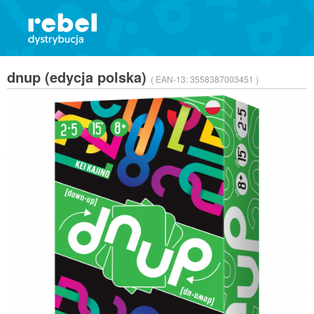
dnup (edycja polska)
( EAN-13:
3558387003451 )