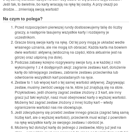
Jeśli tak, to świetnie, bo karty wracają na rękę tej osoby. A przy okazji po
drodze… zmieniają swoją wartość!
Na czym to polega?
Przed rozpoczęciem pierwszej rundy dostosowujemy talię do liczby
graczy, a następnie tasujemy wszystkie karty i rozdajemy je
uczestnikom.
Gracze biorą swoje karty na rękę. Od tej pory mogą je układać wedle
własnego uznania, ale nie mogą ich obracać. Każda karta ma bowiem
dwie wartości: aktywną (widoczną na części, która aktualnie jest na
górze) oraz uśpioną (na dole).
Podczas zabawy kolejno rozgrywamy swoje tury, a w każdej z nich
wykonujemy 1 z 4 dostępnych akcji: zagranie zestawu kart, dołożenie
kartę do istniejącego zestawu, zabranie zestawu przeciwnika lub
odwrócenie wszystkich kart posiadanych na ręce.
Zestaw to 1 lub więcej kart o tej samej wartości aktywnej. Zagrywając
zestaw, musimy zwrócić uwagę na te, które już znajdują się na stole.
Przykładowo, jeśli chcemy zagrać zestaw złożony z 3 kart, ale inny
gracz już taki wyłożył, nasz musi obejmować karty o wyższej wartości.
Możemy też zagrać zestaw złożony z innej liczby kart – wtedy
ograniczenie wartości nas nie obowiązuje.
Jeśli zdecydujemy się przebić zestaw innego gracza (zagrać taką samą
liczbę kart, ale o wyższej wartości), przeciwnik musi wziąć z powrotem
na rękę wszystkie karty ze swojego zestawu i obrócić je.
Możemy też dołożyć kartę do jednego z zestawów, który już jest na