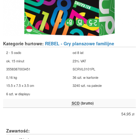
Kategorie hurtowe:
REBEL - Gry planszowe familijne
2 - 5 osób
od 8 lat
ok. 15 minut
23% VAT
3558387003451
SCRVL0101PL
0,16 kg
36 szt. w kartonie
15.5 x 7.5 x 3.5 cm
3240 szt. na palecie
6 szt. w displayu
SCD
(brutto)
54,95
zł
Zawartość: