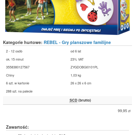
Kategorie hurtowe:
REBEL - Gry planszowe familijne
2 - 12 osób
od 6 lat
ok. 15 minut
23% VAT
3558380127567
ZYGDOBGI0101PL
Chiny
1,03 kg
6 szt. w kartonie
26 x 26 x 6 cm
288 szt. na palecie
SCD
(brutto)
99,95
zł
Zawartość: