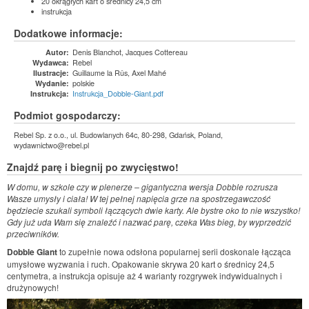
20 okrągłych kart o średnicy 24,5 cm
instrukcja
Dodatkowe informacje:
Denis Blanchot, Jacques Cottereau
Autor:
Rebel
Wydawca:
Guillaume la Rûs, Axel Mahé
Ilustracje:
polskie
Wydanie:
Instrukcja_Dobble-Giant.pdf
Instrukcja:
Podmiot gospodarczy:
Rebel Sp. z o.o., ul. Budowlanych 64c, 80-298, Gdańsk, Poland,
wydawnictwo@rebel.pl
Znajdź parę i biegnij po zwycięstwo!
W domu, w szkole czy w plenerze – gigantyczna wersja Dobble rozrusza
Wasze umysły i ciała! W tej pełnej napięcia grze na spostrzegawczość
będziecie szukali symboli łączących dwie karty. Ale bystre oko to nie wszystko!
Gdy już uda Wam się znaleźć i nazwać parę, czeka Was bieg, by wyprzedzić
przeciwników.
Dobble Giant
to zupełnie nowa odsłona popularnej serii doskonale łącząca
umysłowe wyzwania i ruch. Opakowanie skrywa 20 kart o średnicy 24,5
centymetra, a instrukcja opisuje aż 4 warianty rozgrywek indywidualnych i
drużynowych!