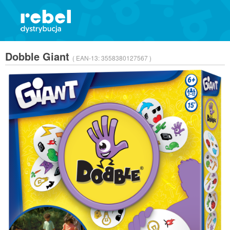
Dobble Giant
( EAN-13:
3558380127567 )