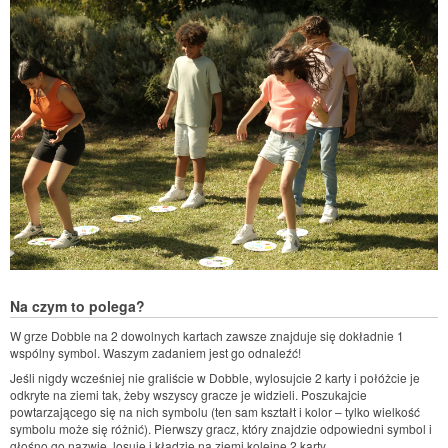
Na czym to polega?
W grze Dobble na 2 dowolnych kartach zawsze znajduje się dokładnie 1
wspólny symbol. Waszym zadaniem jest go odnaleźć!
Jeśli nigdy wcześniej nie graliście w Dobble, wylosujcie 2 karty i połóżcie je
odkryte na ziemi tak, żeby wszyscy gracze je widzieli. Poszukajcie
powtarzającego się na nich symbolu (ten sam kształt i kolor – tylko wielkość
symbolu może się różnić). Pierwszy gracz, który znajdzie odpowiedni symbol i
głośno go nazwie, losuje i kładzie na ziemi kolejne 2 karty.