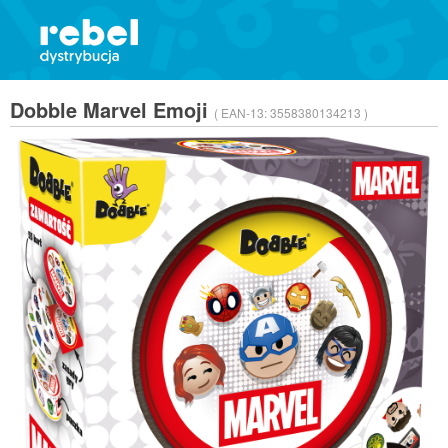
Dobble Marvel Emoji
( EAN-13:
3558380134213 )