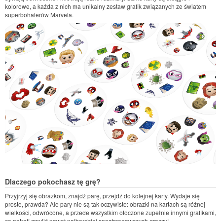
kolorowe, a każda z nich ma unikalny zestaw grafik związanych ze światem
superbohaterów Marvela.
Dlaczego pokochasz tę grę?
Przyjrzyj się obrazkom, znajdź parę, przejdź do kolejnej karty. Wydaje się
proste, prawda? Ale pary nie są tak oczywiste: obrazki na kartach są różnej
wielkości, odwrócone, a przede wszystkim otoczone zupełnie innymi grafikami,
co potrafi zmylić nawet najbardziej spostrzegawczych graczy!