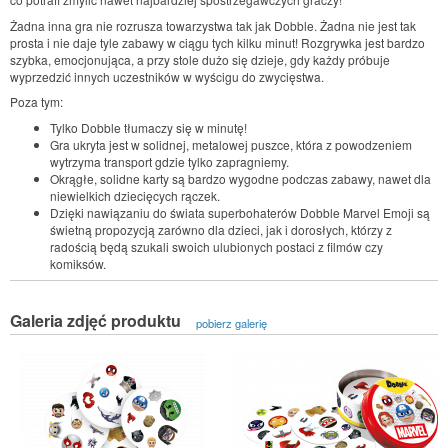
Żadna inna gra nie rozrusza towarzystwa tak jak Dobble. Żadna nie jest tak
prosta i nie daje tyle zabawy w ciągu tych kilku minut! Rozgrywka jest bardzo
szybka, emocjonująca, a przy stole dużo się dzieje, gdy każdy próbuje
wyprzedzić innych uczestników w wyścigu do zwycięstwa.
Poza tym:
Tylko Dobble tłumaczy się w minutę!
Gra ukryta jest w solidnej, metalowej puszce, która z powodzeniem
wytrzyma transport gdzie tylko zapragniemy.
Okrągłe, solidne karty są bardzo wygodne podczas zabawy, nawet dla
niewielkich dziecięcych rączek.
Dzięki nawiązaniu do świata superbohaterów Dobble Marvel Emoji są
świetną propozycją zarówno dla dzieci, jak i dorosłych, którzy z
radością będą szukali swoich ulubionych postaci z filmów czy
komiksów.
Galeria zdjęć produktu
pobierz galerię