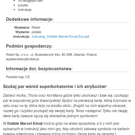
55 okrągłych kart
puszka
instrukcja
Dodatkowe informacje:
Rebel
Wydawca:
polskie
Wydanie:
Instrukcja_Dobble-Marvel-Emoji-Eco.pdf
Instrukcja:
Podmiot gospodarczy:
Rebel Sp. z o.o., ul. Budowlanych 64c, 80-298, Gdańsk, Poland,
wydawnictwo@rebel.pl
Informacje dot. bezpieczeństwa:
Posiada logo CE.
Szukaj par wśród superbohaterów i ich atrybutów!
Zabierz Hulka, Thora oraz Ant-Mana gdzie tylko zechcesz i baw się, szukając
par w popularnej grze towarzyskiej! Spójrz na pierwszą kartę, którą trzymasz w
ręku oraz na tę, która leży na środku stołu. Znajdź na nich wspólny obrazek,
nazwij go i szybko pozbądź się swojej karty. Teraz następna! Tylko nie zwątp,
dwie karty zawsze łączą się dokładnie jednym symbolem!
W
Dobble Marvel Emoji
można grać na wiele sposobów, a 5 z nich jest
opisanych w instrukcji jako mini-gry. Aby utrudnić zabawę symbole na kartach
bywają odwrócone i miewają różne rozmiary. Same karty są okrągłe i