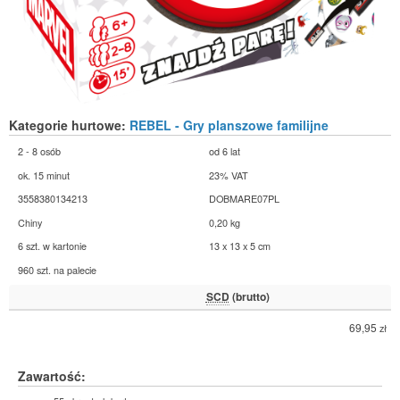
Kategorie hurtowe:
REBEL - Gry planszowe familijne
2 - 8 osób
od 6 lat
ok. 15 minut
23% VAT
3558380134213
DOBMARE07PL
Chiny
0,20 kg
6 szt. w kartonie
13 x 13 x 5 cm
960 szt. na palecie
SCD
(brutto)
69,95
zł
Zawartość: