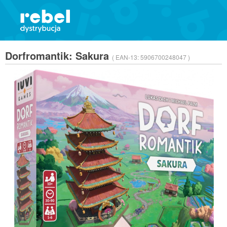
Dorfromantik: Sakura
( EAN-13:
5906700248047 )