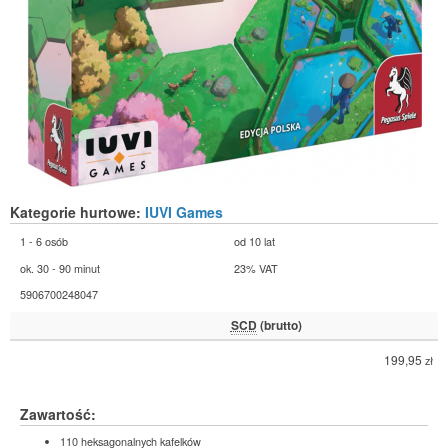
Kategorie hurtowe:
IUVI Games
1 - 6 osób
od 10 lat
ok. 30 - 90 minut
23% VAT
5906700248047
SCD
(brutto)
199,95
zł
Zawartość:
110 heksagonalnych kafelków