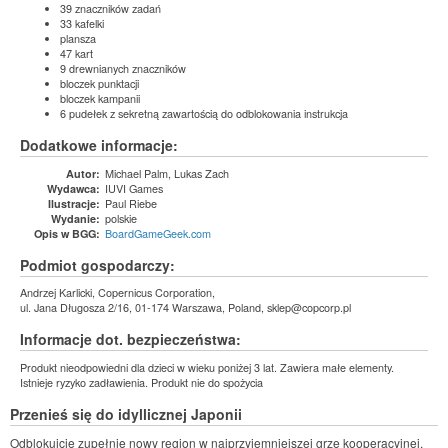
39 znaczników zadań
33 kafelki
plansza
47 kart
9 drewnianych znaczników
bloczek punktacji
bloczek kampanii
6 pudełek z sekretną zawartością do odblokowania instrukcja
Dodatkowe informacje:
Michael Palm, Lukas Zach
Autor:
IUVI Games
Wydawca:
Paul Riebe
Ilustracje:
polskie
Wydanie:
BoardGameGeek.com
Opis w BGG:
Podmiot gospodarczy:
Andrzej Karlicki, Copernicus Corporation,
ul. Jana Długosza 2/16, 01-174 Warszawa, Poland, sklep@copcorp.pl
Informacje dot. bezpieczeństwa:
Produkt nieodpowiedni dla dzieci w wieku poniżej 3 lat. Zawiera małe elementy.
Istnieje ryzyko zadławienia. Produkt nie do spożycia
Przenieś się do idyllicznej Japonii
Odblokujcie zupełnie nowy region w najprzyjemniejszej grze kooperacyjnej.