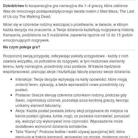
Dziedzictwo
to kooperacyjna gra narracyjna dla 1–4 graczy, która zabierze
Was do mrocznego postapokaliptycznego świata rodem z Mad Maxa, The Last
of Us czy The Walking Dead.
Wciel się w członków rodziny walczącej o przetrwanie, w świecie, w którym
każda decyzja ma znaczenie, a Twoje działania kształtują rozgrywaną historię.
Kampania, podzielona na 5 rozdziałów, zapewnia łącznie od 12 do 15 godzin
emocjonujących rozgrywek.
Na czym polega gra?
Rozpocznij swoją przygodę, odkrywając pakiety przygodowe - każdy z nich
zawiera wszystko, co potrzebne do rozgrywki, w tym modułowe elementy
terenu, karty narracyjne, przedmioty oraz postacie. W trakcie będziecie
współpracować, planując akcje i kształtując fabułę poprzez swoje działania.
Interakcje: Twoje decyzje wpływają na karty opowieści, które mogą
zmienić teren, sytuację, a także wprowadzić nowe przedmioty czy
postaci.
Postacie: Gracze sterują czterema członkami rodziny, podczas gdy
Swan, najmłodszy członek, pozostaje poza kontrolą graczy, tworząc
unikalny element fabularny.
Akcje: Każda postać posiada żetony akcji przypisane do miejsca na
karcie postaci (głowa, tułów, nogi), co pozwala rozmawiać, poruszać
się, walczyć czy wykonywać inne czynności. Wyposażenie może
dodatkowo wzmocnić działania bohaterów.
Talia "Karmy": Podczas testów i walki używaj specjalnej talii, która
ewoluuje w trakcie kampanii, wpływając na morale, dostępne opcje i