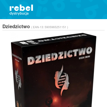
Dziedzictwo
( EAN-13:
5905965251151 )