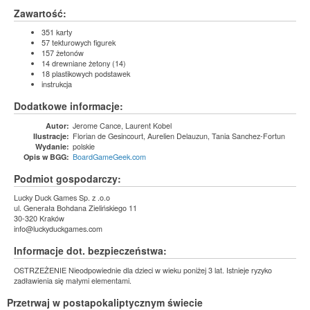
Zawartość:
351 karty
57 tekturowych figurek
157 żetonów
14 drewniane żetony (14)
18 plastikowych podstawek
instrukcja
Dodatkowe informacje:
Jerome Cance, Laurent Kobel
Autor:
Florian de Gesincourt, Aurelien Delauzun, Tania Sanchez-Fortun
Ilustracje:
polskie
Wydanie:
BoardGameGeek.com
Opis w BGG:
Podmiot gospodarczy:
Lucky Duck Games Sp. z .o.o
ul. Generała Bohdana Zielińskiego 11
30-320 Kraków
info@luckyduckgames.com
Informacje dot. bezpieczeństwa:
OSTRZEŻENIE Nieodpowiednie dla dzieci w wieku poniżej 3 lat. Istnieje ryzyko
zadławienia się małymi elementami.
Przetrwaj w postapokaliptycznym świecie