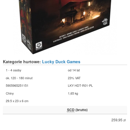
Kategorie hurtowe:
Lucky Duck Games
1 - 4 osoby
od 14 lat
ok. 120 - 180 minut
23% VAT
5905965251151
LKY HDT-R01-PL
Chiny
1,65 kg
29.5 x 23 x 6 cm
SCD
(brutto)
259,95
zł