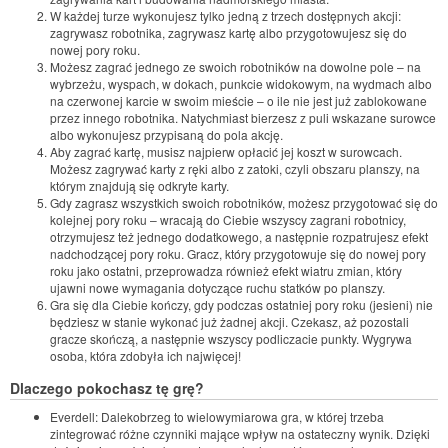
W każdej turze wykonujesz tylko jedną z trzech dostępnych akcji:
zagrywasz robotnika, zagrywasz kartę albo przygotowujesz się do
nowej pory roku.
Możesz zagrać jednego ze swoich robotników na dowolne pole – na
wybrzeżu, wyspach, w dokach, punkcie widokowym, na wydmach albo
na czerwonej karcie w swoim mieście – o ile nie jest już zablokowane
przez innego robotnika. Natychmiast bierzesz z puli wskazane surowce
albo wykonujesz przypisaną do pola akcję.
Aby zagrać kartę, musisz najpierw opłacić jej koszt w surowcach.
Możesz zagrywać karty z ręki albo z zatoki, czyli obszaru planszy, na
którym znajdują się odkryte karty.
Gdy zagrasz wszystkich swoich robotników, możesz przygotować się do
kolejnej pory roku – wracają do Ciebie wszyscy zagrani robotnicy,
otrzymujesz też jednego dodatkowego, a następnie rozpatrujesz efekt
nadchodzącej pory roku. Gracz, który przygotowuje się do nowej pory
roku jako ostatni, przeprowadza również efekt wiatru zmian, który
ujawni nowe wymagania dotyczące ruchu statków po planszy.
Gra się dla Ciebie kończy, gdy podczas ostatniej pory roku (jesieni) nie
będziesz w stanie wykonać już żadnej akcji. Czekasz, aż pozostali
gracze skończą, a następnie wszyscy podliczacie punkty. Wygrywa
osoba, która zdobyła ich najwięcej!
Dlaczego pokochasz tę grę?
Everdell: Dalekobrzeg to wielowymiarowa gra, w której trzeba
zintegrować różne czynniki mające wpływ na ostateczny wynik. Dzięki