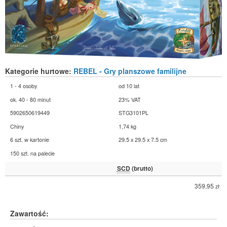
Kategorie hurtowe:
REBEL - Gry planszowe familijne
1 - 4 osoby
od 10 lat
ok. 40 - 80 minut
23% VAT
5902650619449
STG3101PL
Chiny
1,74 kg
6 szt. w kartonie
29.5 x 29.5 x 7.5 cm
150 szt. na palecie
SCD
(brutto)
359,95
zł
Zawartość: