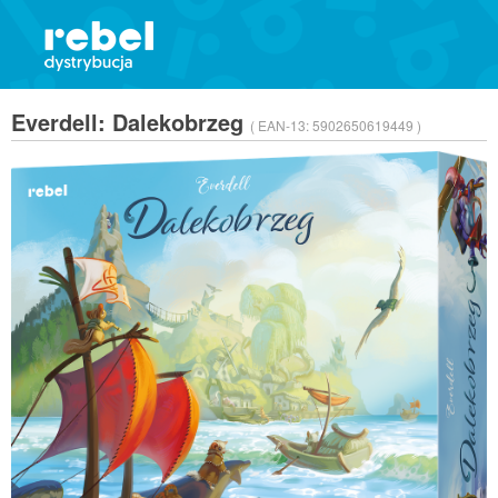
Everdell: Dalekobrzeg
( EAN-13:
5902650619449 )