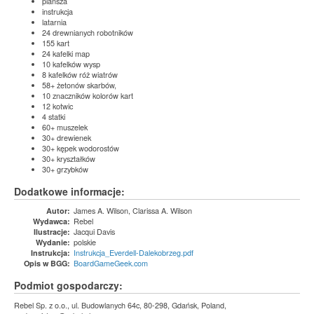
plansza
instrukcja
latarnia
24 drewnianych robotników
155 kart
24 kafelki map
10 kafelków wysp
8 kafelków róż wiatrów
58+ żetonów skarbów,
10 znaczników kolorów kart
12 kotwic
4 statki
60+ muszelek
30+ drewienek
30+ kępek wodorostów
30+ kryształków
30+ grzybków
Dodatkowe informacje:
James A. Wilson, Clarissa A. Wilson
Autor:
Rebel
Wydawca:
Jacqui Davis
Ilustracje:
polskie
Wydanie:
Instrukcja_Everdell-Dalekobrzeg.pdf
Instrukcja:
BoardGameGeek.com
Opis w BGG:
Podmiot gospodarczy:
Rebel Sp. z o.o., ul. Budowlanych 64c, 80-298, Gdańsk, Poland,