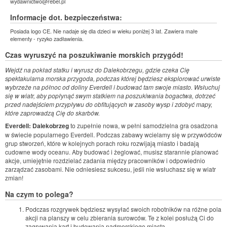
wydawnictwo@rebel.pl
Informacje dot. bezpieczeństwa:
Posiada logo CE. Nie nadaje się dla dzieci w wieku poniżej 3 lat. Zawiera małe
elementy - ryzyko zadławienia.
Czas wyruszyć na poszukiwanie morskich przygód!
Wejdź na pokład statku i wyrusz do Dalekobrzegu, gdzie czeka Cię
spektakularna morska przygoda, podczas której będziesz eksplorować urwiste
wybrzeże na północ od doliny Everdell i budować tam swoje miasto. Wsłuchuj
się w wiatr, aby popłynąć swym statkiem na poszukiwania bogactwa, dotrzeć
przed nadejściem przypływu do obfitujących w zasoby wysp i zdobyć mapy,
które zaprowadzą Cię do skarbów.
Everdell: Dalekobrzeg
to zupełnie nowa, w pełni samodzielna gra osadzona
w świecie popularnego Everdell. Podczas zabawy wcielamy się w przywódców
grup stworzeń, które w kolejnych porach roku rozwijają miasto i badają
cudowne wody oceanu. Aby budować i żeglować, musisz starannie planować
akcje, umiejętnie rozdzielać zadania między pracowników i odpowiednio
zarządzać zasobami. Nie odniesiesz sukcesu, jeśli nie wsłuchasz się w wiatr
zmian!
Na czym to polega?
Podczas rozgrywek będziesz wysyłać swoich robotników na różne pola
akcji na planszy w celu zbierania surowców. Te z kolei posłużą Ci do
zagrywania kart i budowania nadmorskiego miasta.