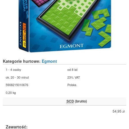
Kategorie hurtowe:
Egmont
1 - 4 osoby
od 8 lat
ok. 20 - 30 minut
23% VAT
5908215010676
Polska
0,20 kg
SCD
(brutto)
54,95
zł
Zawartość: