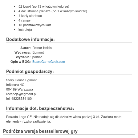
52 klocki (po 13 w każdym kolorze)
4 dwustronne plansze (po 1 w każdym kolorze)
4 karty startowe
4 rampy
13 podstawowych kart
instrukcja
Dodatkowe informacje:
Reiner Knizia
Autor:
Egmont
Wydawca:
polskie
Wydanie:
BoardGameGeek.com
Opis w BGG:
Podmiot gospodarczy:
Story House Egmont
Inflancka 4C
00-189 Warszawa
recepcja@egmont.pl
tel. 48228384100
Informacje dot. bezpieczeństwa:
Posiada Logo CE. Nie nadaje się dla dzieci w wieku poniżej 3 lat. Zawiera małe
elementy - ryzyko zadławienia.
Podróżna wersja bestsellerowej gry