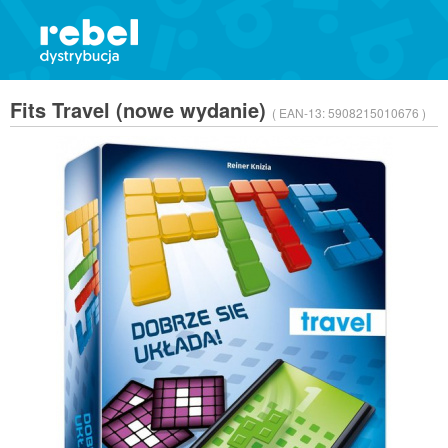
Fits Travel (nowe wydanie)
( EAN-13:
5908215010676 )