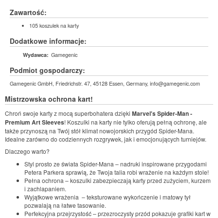
Zawartość:
105 koszulek na karty
Dodatkowe informacje:
Gamegenic
Wydawca:
Podmiot gospodarczy:
Gamegenic GmbH, Friedrichstr. 47, 45128 Essen, Germany, info@gamegenic.com
Mistrzowska ochrona kart!
Chroń swoje karty z mocą superbohatera dzięki
Marvel's Spider-Man -
Premium Art Sleeves
! Koszulki na karty nie tylko oferują pełną ochronę, ale
także przynoszą na Twój stół klimat nowojorskich przygód Spider-Mana.
Idealne zarówno do codziennych rozgrywek, jak i emocjonujących turniejów.
Dlaczego warto?
Styl prosto ze świata Spider-Mana – nadruki inspirowane przygodami
Petera Parkera sprawią, że Twoja talia robi wrażenie na każdym stole!
Pełna ochrona – koszulki zabezpieczają karty przed zużyciem, kurzem
i zachlapaniem.
Wyjątkowe wrażenia – teksturowane wykończenie i matowy tył
pozwalają na łatwe tasowanie.
Perfekcyjna przejrzystość – przezroczysty przód pokazuje grafiki kart w