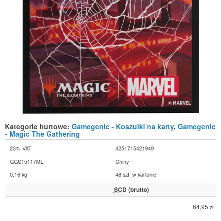
Kategorie hurtowe:
Gamegenic - Koszulki na karty
,
Gamegenic
- Magic The Gathering
23% VAT
4251715421949
GGS15117ML
Chiny
0,16 kg
48 szt. w kartonie
SCD
(brutto)
64,95
zł