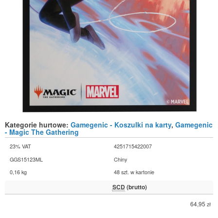
Kategorie hurtowe:
Gamegenic - Koszulki na karty
,
Gamegenic
- Magic The Gathering
23% VAT
4251715422007
GGS15123ML
Chiny
0,16 kg
48 szt. w kartonie
SCD
(brutto)
64,95
zł