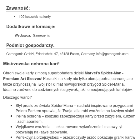
Zawartość:
105 koszulek na karty
Dodatkowe informacje:
Gamegenic
Wydawca:
Podmiot gospodarczy:
Gamegenic GmbH, Friedrichstr. 47, 45128 Essen, Germany, info@gamegenic.com
Mistrzowska ochrona kart!
Chroń swoje karty z mocą superbohatera dzięki
Marvel's Spider-Man -
Premium Art Sleeves
! Koszulki na karty nie tylko oferują pełną ochronę, ale
także przynoszą na Twój stół klimat nowojorskich przygód Spider-Mana.
Idealne zarówno do codziennych rozgrywek, jak i emocjonujących turniejów.
Dlaczego warto?
Styl prosto ze świata Spider-Mana – nadruki inspirowane przygodami
Petera Parkera sprawią, że Twoja talia robi wrażenie na każdym stole!
Pełna ochrona – koszulki zabezpieczają karty przed zużyciem, kurzem
i zachlapaniem.
Wyjątkowe wrażenia – teksturowane wykończenie i matowy tył
pozwalają na łatwe tasowanie.
Perfekcyjna przejrzystość – przezroczysty przód pokazuje grafiki kart w