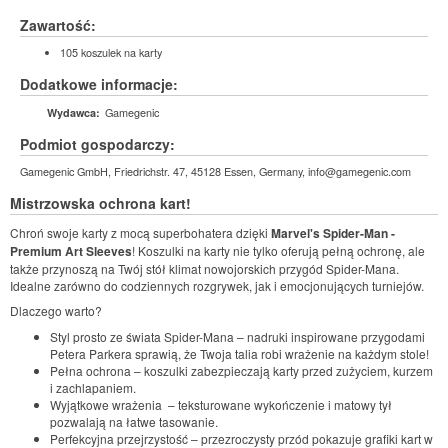
Zawartość:
105 koszulek na karty
Dodatkowe informacje:
Gamegenic
Wydawca:
Podmiot gospodarczy:
Gamegenic GmbH, Friedrichstr. 47, 45128 Essen, Germany, info@gamegenic.com
Mistrzowska ochrona kart!
Chroń swoje karty z mocą superbohatera dzięki
Marvel's Spider-Man -
Premium Art Sleeves
! Koszulki na karty nie tylko oferują pełną ochronę, ale
także przynoszą na Twój stół klimat nowojorskich przygód Spider-Mana.
Idealne zarówno do codziennych rozgrywek, jak i emocjonujących turniejów.
Dlaczego warto?
Styl prosto ze świata Spider-Mana – nadruki inspirowane przygodami
Petera Parkera sprawią, że Twoja talia robi wrażenie na każdym stole!
Pełna ochrona – koszulki zabezpieczają karty przed zużyciem, kurzem
i zachlapaniem.
Wyjątkowe wrażenia – teksturowane wykończenie i matowy tył
pozwalają na łatwe tasowanie.
Perfekcyjna przejrzystość – przezroczysty przód pokazuje grafiki kart w