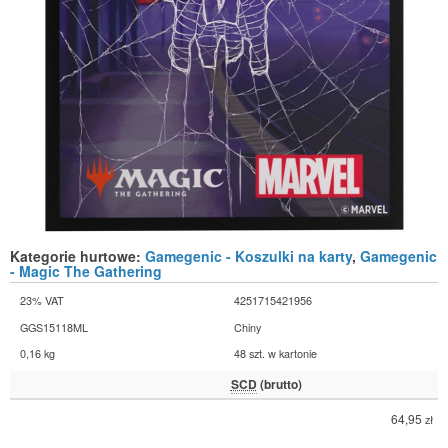
Kategorie hurtowe:
Gamegenic - Koszulki na karty
,
Gamegenic
- Magic The Gathering
23% VAT
4251715421956
GGS15118ML
Chiny
0,16 kg
48 szt. w kartonie
SCD
(brutto)
64,95
zł