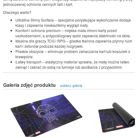
jednoczesnej ochronie cennych talii i kart.
Dlaczego warto?
Ultrafine Shiny Surface – specjalne połyskujące wykończenie dodaje
klasy i zapewnia nieskazitelny wygląd maty.
Komfort i ochrona premium – miękka mata chroni karty przed
uszkodzeniami, a antypoślizgowy spód zapewnia stabilność na stole.
Idealna dla graczy TCG i RPG – gładka tkanina zapewnia płynny ruch
kart i żetonów podczas każdej rozgrywki.
Płaskie obszycie – eliminuje problem zahaczania kart lub koszulek o
krawędzie.
Łatwy transport – elastyczny materiał sprawia, że matę można łatwo
zwinąć i zabrać ze sobą na turnieje lub spotkania z przyjaciółmi.
Galeria zdjęć produktu
pobierz galerię