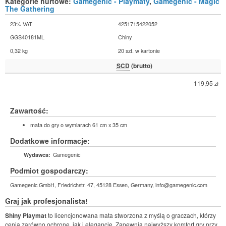
Kategorie hurtowe:
Gamegenic - Playmaty
,
Gamegenic - Magic
The Gathering
23% VAT
4251715422052
GGS40181ML
Chiny
0,32 kg
20 szt. w kartonie
SCD
(brutto)
119,95
zł
Zawartość:
mata do gry o wymiarach 61 cm x 35 cm
Dodatkowe informacje:
Gamegenic
Wydawca:
Podmiot gospodarczy:
Gamegenic GmbH, Friedrichstr. 47, 45128 Essen, Germany, info@gamegenic.com
Graj jak profesjonalista!
Shiny Playmat
to licencjonowana mata stworzona z myślą o graczach, którzy
cenią zarówno ochronę, jak i elegancję. Zapewnia najwyższy komfort gry przy