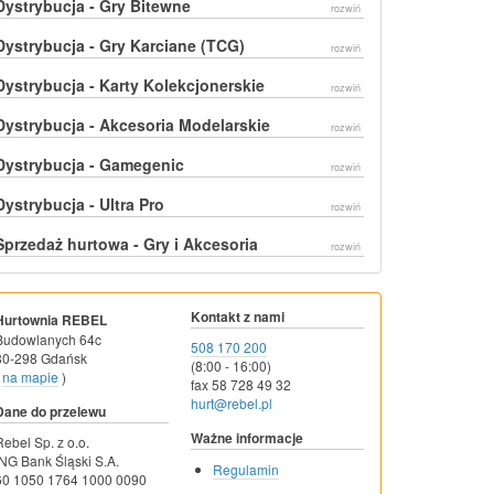
Dystrybucja - Gry Bitewne
rozwiń
Dystrybucja - Gry Karciane (TCG)
rozwiń
Dystrybucja - Karty Kolekcjonerskie
rozwiń
Dystrybucja - Akcesoria Modelarskie
rozwiń
Dystrybucja - Gamegenic
rozwiń
Dystrybucja - Ultra Pro
rozwiń
Sprzedaż hurtowa - Gry i Akcesoria
rozwiń
Kontakt z nami
Hurtownia REBEL
Budowlanych 64c
508 170 200
80-298 Gdańsk
(8:00 - 16:00)
na mapie
)
fax 58 728 49 32
hurt@rebel.pl
Dane do przelewu
Ważne informacje
Rebel Sp. z o.o.
ING Bank Śląski S.A.
Regulamin
60 1050 1764 1000 0090