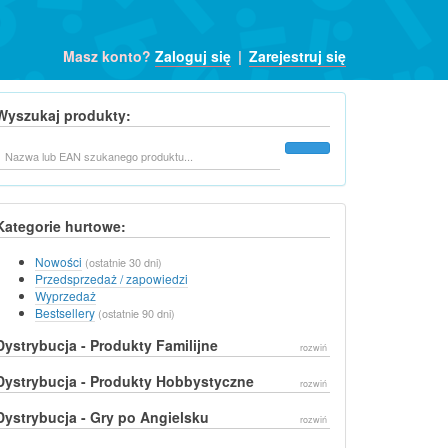
Masz konto?
Zaloguj się
|
Zarejestruj się
Wyszukaj produkty:
Szukaj
Kategorie hurtowe:
Nowości
(ostatnie 30 dni)
Przedsprzedaż / zapowiedzi
Wyprzedaż
Bestsellery
(ostatnie 90 dni)
Dystrybucja - Produkty Familijne
rozwiń
Dystrybucja - Produkty Hobbystyczne
rozwiń
Dystrybucja - Gry po Angielsku
rozwiń