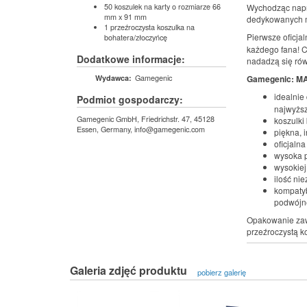
50 koszulek na karty o rozmiarze 66
Wychodząc napr
mm x 91 mm
dedykowanych 
1 przeźroczysta koszulka na
Pierwsze oficjal
bohatera/złoczyńcę
każdego fana! C
Dodatkowe informacje:
nadadzą się rów
Gamegenic
Gamegenic: MA
Wydawca:
idealnie
Podmiot gospodarczy:
najwyższ
Gamegenic GmbH, Friedrichstr. 47, 45128
koszulki
Essen, Germany, info@gamegenic.com
piękna, 
oficjalna
wysoka p
wysokiej
ilość ni
kompatyb
podwójn
Opakowanie zaw
przeźroczystą k
Galeria zdjęć produktu
pobierz galerię