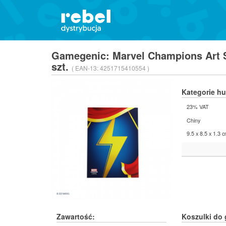
Gamegenic: Marvel Champions Art 
szt.
( EAN-13:
4251715410554 )
Kategorie h
23% VAT
Chiny
9.5 x 8.5 x 1.3 
Zawartość:
Koszulki do