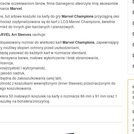
zeciw oczekiwaniom fanów, firma Gamegenic stworzyła linię akcesoriów
marce
Marvel
.
ne, full artowe koszulki na karty do gry
Marvel Champions
przyciągną oko
hociaż zoptymalizowane są do kart z LCG Marvel Champions, świetnie
nież do innych gier karcianych i planszowych.
RVEL Art Sleeves
cechuje:
 dopasowany rozmiar do wielkości kart
Marvel Champions
, zapewniający
y możliwy stopień ochrony przed uszkodzeniami,
 będą pasować do każdych kart w rozmiarze standard,
intensywna barwa, matowe wykończenie i brak obramowania,
 licencja,
rzejrzystość i wytrzymałość,
 jakości nadruk,
ezbędna do zakoszulkowania całej talii,
ilność z koszulkami wewnętrznymi (Inner Sleeves) przeznaczonymi do
ego koszulkowania.
iera 50 matowych koszulek na karty o rozmiarze 66 mm x 91 mm oraz 1
oszulkę na bohatera/złoczyńcę.
(