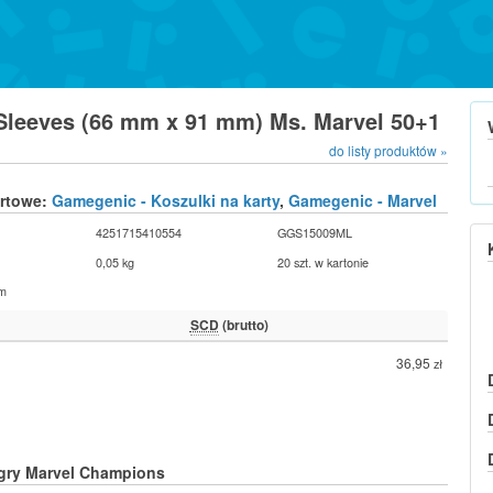
Sleeves (66 mm x 91 mm) Ms. Marvel 50+1
do listy produktów »
urtowe:
Gamegenic - Koszulki na karty
,
Gamegenic - Marvel
4251715410554
GGS15009ML
0,05 kg
20 szt. w kartonie
cm
SCD
(brutto)
36,95
zł
 gry
Marvel Champions