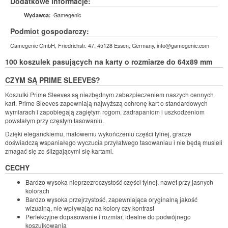
Dodatkowe informacje:
Gamegenic
Wydawca:
Podmiot gospodarczy:
Gamegenic GmbH, Friedrichstr. 47, 45128 Essen, Germany, info@gamegenic.com
100 koszulek pasujących na karty o rozmiarze do 64x89 mm
CZYM SĄ PRIME SLEEVES?
Koszulki Prime Sleeves są niezbędnym zabezpieczeniem naszych cennych
kart. Prime Sleeves zapewniają najwyższą ochronę kart o standardowych
wymiarach i zapobiegają zagiętym rogom, zadrapaniom i uszkodzeniom
powstałym przy częstym tasowaniu.
Dzięki eleganckiemu, matowemu wykończeniu części tylnej, gracze
doświadczą wspaniałego wyczucia przyłatwego tasowaniau i nie będą musieli
zmagać się ze ślizgającymi się kartami.
CECHY
Bardzo wysoka nieprzezroczystość części tylnej, nawet przy jasnych
kolorach
Bardzo wysoka przejrzystość, zapewniająca oryginalną jakość
wizualną, nie wpływając na kolory czy kontrast
Perfekcyjne dopasowanie i rozmiar, idealne do podwójnego
koszulkowania