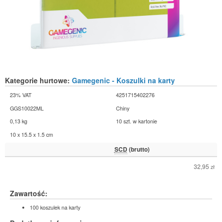
Kategorie hurtowe:
Gamegenic - Koszulki na karty
23% VAT
4251715402276
GGS10022ML
Chiny
0,13 kg
10 szt. w kartonie
10 x 15.5 x 1.5 cm
SCD
(brutto)
32,95
zł
Zawartość:
100 koszulek na karty