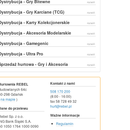
Dystrybucja - Gry Bitewne
rozwiń
Dystrybucja - Gry Karciane (TCG)
rozwiń
Dystrybucja - Karty Kolekcjonerskie
rozwiń
Dystrybucja - Akcesoria Modelarskie
rozwiń
Dystrybucja - Gamegenic
rozwiń
Dystrybucja - Ultra Pro
rozwiń
Sprzedaż hurtowa - Gry i Akcesoria
rozwiń
Kontakt z nami
Hurtownia REBEL
Budowlanych 64c
508 170 200
80-298 Gdańsk
(8:00 - 16:00)
na mapie
)
fax 58 728 49 32
hurt@rebel.pl
Dane do przelewu
Ważne informacje
Rebel Sp. z o.o.
ING Bank Śląski S.A.
Regulamin
60 1050 1764 1000 0090