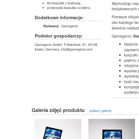
60 koszulek z ilustracją
Wychodząc napr
przejrzysta koszulka na lidera
dedykowanych 
Pierwsze oficjal
Dodatkowe informacje:
oko każdego fa
Gamegenic
Wydawca:
świetnie nadadz
Podmiot gospodarczy:
Gamegenic:
Sta
idealnie
Gamegenic GmbH, Friedrichstr. 47, 45128
Essen, Germany, info@gamegenic.com
zapewnia
koszulki
piękna, 
oficjalna
wysoka p
wysokiej
ilość ni
kompatyb
podwójn
Galeria zdjęć produktu
pobierz galerię