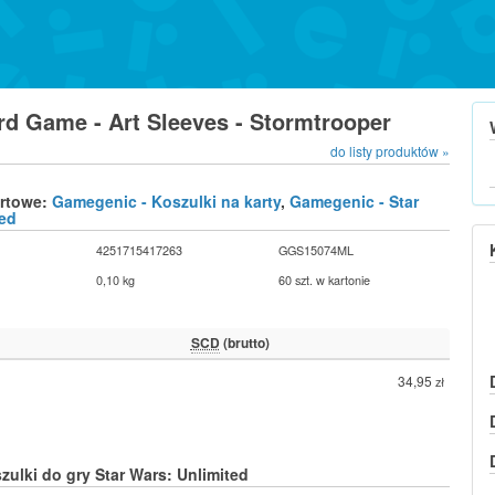
d Game - Art Sleeves - Stormtrooper
do listy produktów »
urtowe:
Gamegenic - Koszulki na karty
,
Gamegenic - Star
ted
4251715417263
GGS15074ML
0,10 kg
60 szt. w kartonie
SCD
(brutto)
34,95
zł
szulki do gry Star Wars: Unlimited