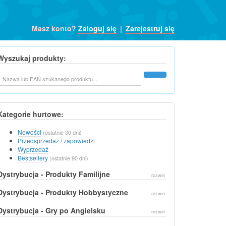
Masz konto?
Zaloguj się
|
Zarejestruj się
Wyszukaj produkty:
Szukaj
Kategorie hurtowe:
Nowości
(ostatnie 30 dni)
Przedsprzedaż / zapowiedzi
Wyprzedaż
Bestsellery
(ostatnie 90 dni)
Dystrybucja - Produkty Familijne
rozwiń
Dystrybucja - Produkty Hobbystyczne
rozwiń
Dystrybucja - Gry po Angielsku
rozwiń