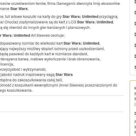
zeciw oczekiwaniom fanów, firma Gamegenic stworzyła linię akcesoriów
marce
Star Wars
.
ne, full artowe koszulki na karty do gry
Star Wars: Unlimited
przyciągną
na! Chociaż zoptymalizowane są do kart z LCG
Star Wars: Unlimited
,
ą się również do innych gier karcianych i planszowych.
r Wars: Unlimited
Art Sleeves cechuje:
 dopasowany rozmiar do wielkości kart
Star Wars: Unlimited
,
jący najwyższy możliwy stopień ochrony przed uszkodzeniami,
 będą pasować do każdych kart w rozmiarze standard,
intensywna barwa, matowe wykończenie i brak obramowania,
 licencja,
rzejrzystość i wytrzymałość,
 jakości nadruk inspirowany sagą
Star Wars
ezbędna do zakoszulkowania całej talii,
ilność z koszulkami wewnętrznymi (Inner Sleeves) przeznaczonymi do
ego koszulkowania.
(