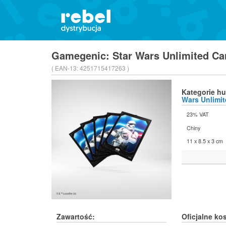
Gamegenic: Star Wars Unlimited Car
( EAN-13:
4251715417263 )
Kategorie h
Wars Unlimi
23% VAT
Chiny
11 x 8.5 x 3 cm
Zawartość:
Oficjalne ko