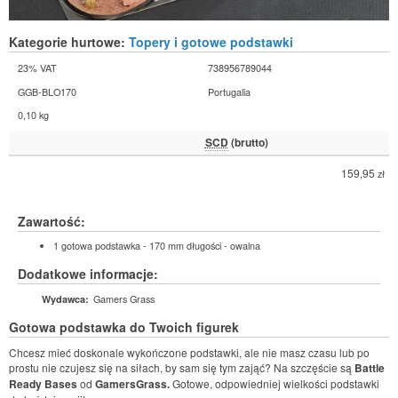
Kategorie hurtowe:
Topery i gotowe podstawki
23% VAT
738956789044
GGB-BLO170
Portugalia
0,10 kg
SCD
(brutto)
159,95
zł
Zawartość:
1 gotowa podstawka - 170 mm długości - owalna
Dodatkowe informacje:
Gamers Grass
Wydawca:
Gotowa podstawka do Twoich figurek
Chcesz mieć doskonale wykończone podstawki, ale nie masz czasu lub po
prostu nie czujesz się na siłach, by sam się tym zająć? Na szczęście są
Battle
Ready Bases
od
GamersGrass.
Gotowe, odpowiedniej wielkości podstawki