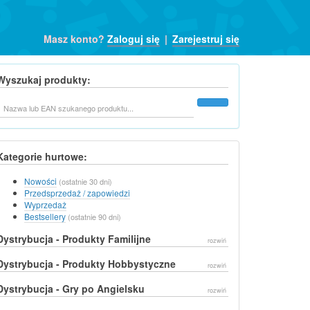
Masz konto?
Zaloguj się
|
Zarejestruj się
Wyszukaj produkty:
Szukaj
Kategorie hurtowe:
Nowości
(ostatnie 30 dni)
Przedsprzedaż / zapowiedzi
Wyprzedaż
Bestsellery
(ostatnie 90 dni)
Dystrybucja - Produkty Familijne
rozwiń
Dystrybucja - Produkty Hobbystyczne
rozwiń
Dystrybucja - Gry po Angielsku
rozwiń