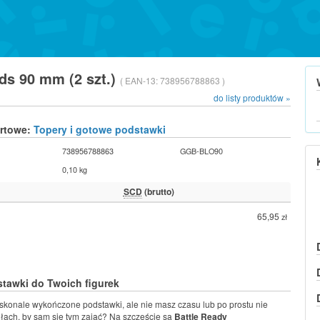
ds 90 mm (2 szt.)
( EAN-13:
738956788863 )
do listy produktów »
urtowe:
Topery i gotowe podstawki
738956788863
GGB-BLO90
0,10 kg
SCD
(brutto)
65,95
zł
tawki do Twoich figurek
konale wykończone podstawki, ale nie masz czasu lub po prostu nie
siłach, by sam się tym zająć? Na szczęście są
Battle Ready