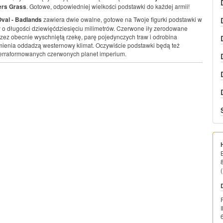
rs Grass
. Gotowe, odpowiedniej wielkości podstawki do każdej armii!
val - Badlands
zawiera dwie owalne, gotowe na Twoje figurki podstawki w
y o długości dziewięćdziesięciu milimetrów. Czerwone iły zerodowane
przez obecnie wyschniętą rzekę, parę pojedynczych traw i odrobina
ienia oddadzą westernowy klimat. Oczywiście podstawki będą też
terraformowanych czerwonych planet imperium.
(