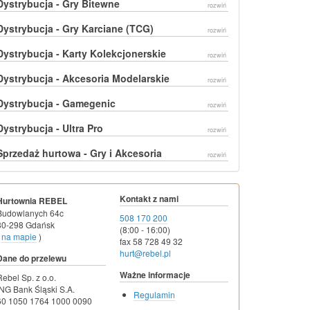
Dystrybucja - Gry Bitewne
rozwiń
Dystrybucja - Gry Karciane (TCG)
rozwiń
Dystrybucja - Karty Kolekcjonerskie
rozwiń
Dystrybucja - Akcesoria Modelarskie
rozwiń
Dystrybucja - Gamegenic
rozwiń
Dystrybucja - Ultra Pro
rozwiń
Sprzedaż hurtowa - Gry i Akcesoria
rozwiń
Kontakt z nami
Hurtownia REBEL
Budowlanych 64c
508 170 200
80-298 Gdańsk
(8:00 - 16:00)
na mapie
)
fax 58 728 49 32
hurt@rebel.pl
Dane do przelewu
Ważne informacje
Rebel Sp. z o.o.
ING Bank Śląski S.A.
Regulamin
60 1050 1764 1000 0090