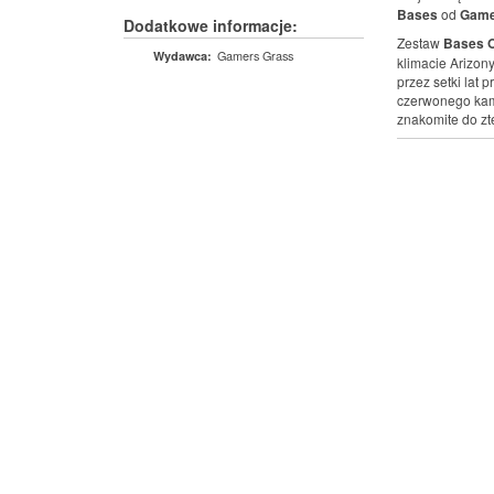
Bases
od
Game
Dodatkowe informacje:
Zestaw
Bases O
Gamers Grass
Wydawca:
klimacie Arizon
przez setki lat 
czerwonego kam
znakomite do z