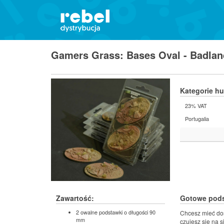
Gamers Grass: Bases Oval - Badlan
Kategorie h
23% VAT
Portugalia
Zawartość:
Gotowe pods
2 owalne podstawki o długości 90
Chcesz mieć dos
mm
czujesz się na 