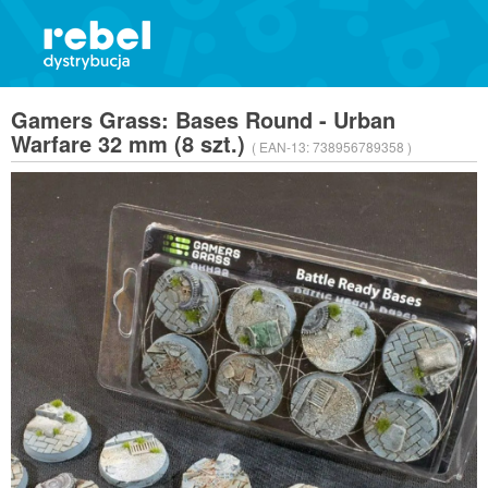
Gamers Grass: Bases Round - Urban
Warfare 32 mm (8 szt.)
( EAN-13:
738956789358 )