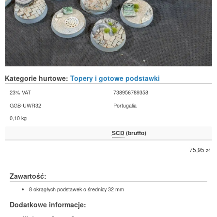
Kategorie hurtowe:
Topery i gotowe podstawki
23% VAT
738956789358
GGB-UWR32
Portugalia
0,10 kg
SCD
(brutto)
75,95
zł
Zawartość:
8 okrągłych podstawek o średnicy 32 mm
Dodatkowe informacje: