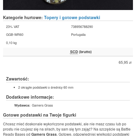
Kategorie hurtowe:
Topery i gotowe podstawki
23% VAT
738956788290
GGB-WR60
Portugalia
0,10 kg
SCD
(brutto)
65,95
zł
Zawartość:
2 okrągłe podstawki o średnicy 60 mm
Dodatkowe informacje:
Gamers Grass
Wydawca:
Gotowe podstawki na Twoje figurki
Chcesz mieć doskonale wykończone podstawki, ale nie masz czasu lub po
prostu nie czujesz się na siłach, by sam się tym zająć? Na szczęście są Battle
Ready Bases od
Gamers Grass
. Gotowe, odpowiedniej wielkości podstawki