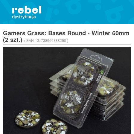
Gamers Grass: Bases Round - Winter 60mm
(2 szt.)
( EAN-13:
738956788290 )