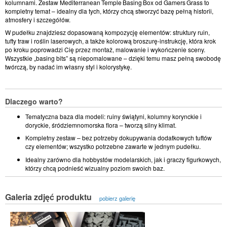
kolumnami. Zestaw Mediterranean Temple Basing Box od Gamers Grass to
kompletny temat – idealny dla tych, którzy chcą stworzyć bazę pełną historii,
atmosfery i szczegółów.
W pudełku znajdziesz dopasowaną kompozycję elementów: struktury ruin,
tufty traw i roślin laserowych, a także kolorową broszurę‑instrukcję, która krok
po kroku poprowadzi Cię przez montaż, malowanie i wykończenie sceny.
Wszystkie „basing bits” są niepomalowane – dzięki temu masz pełną swobodę
twórczą, by nadać im własny styl i kolorystykę.
Dlaczego warto?
Tematyczna baza dla modeli: ruiny świątyni, kolumny korynckie i
doryckie, śródziemnomorska flora – tworzą silny klimat.
Kompletny zestaw – bez potrzeby dokupywania dodatkowych tuftów
czy elementów; wszystko potrzebne zawarte w jednym pudełku.
Idealny zarówno dla hobbystów modelarskich, jak i graczy figurkowych,
którzy chcą podnieść wizualny poziom swoich baz.
Galeria zdjęć produktu
pobierz galerię