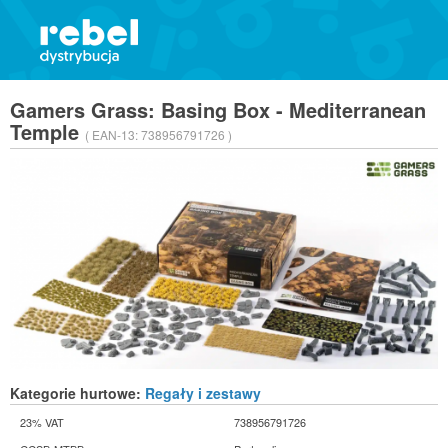
Gamers Grass: Basing Box - Mediterranean
Temple
( EAN-13:
738956791726 )
Kategorie hurtowe:
Regały i zestawy
23% VAT
738956791726