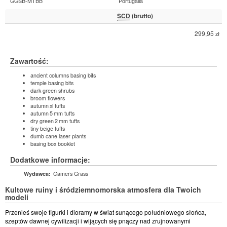
GGSB-MTBB
Portugalia
SCD
(brutto)
299,95
zł
Zawartość:
ancient columns basing bits
temple basing bits
dark green shrubs
broom flowers
autumn xl tufts
autumn 5 mm tufts
dry green 2 mm tufts
tiny beige tufts
dumb cane laser plants
basing box booklet
Dodatkowe informacje:
Gamers Grass
Wydawca:
Kultowe ruiny i śródziemnomorska atmosfera dla Twoich
modeli
Przenieś swoje figurki i dioramy w świat sunącego południowego słońca,
szeptów dawnej cywilizacji i wijących się pnączy nad zrujnowanymi