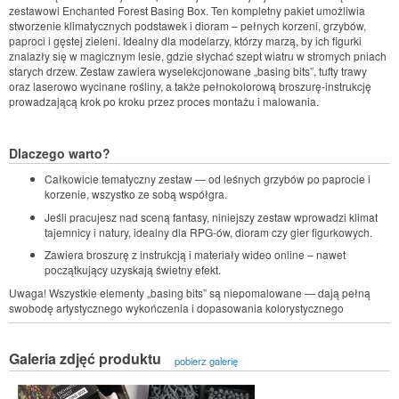
zestawowi Enchanted Forest Basing Box. Ten kompletny pakiet umożliwia
stworzenie klimatycznych podstawek i dioram – pełnych korzeni, grzybów,
paproci i gęstej zieleni. Idealny dla modelarzy, którzy marzą, by ich figurki
znalazły się w magicznym lesie, gdzie słychać szept wiatru w stromych pniach
starych drzew. Zestaw zawiera wyselekcjonowane „basing bits”, tufty trawy
oraz laserowo wycinane rośliny, a także pełnokolorową broszurę-instrukcję
prowadzającą krok po kroku przez proces montażu i malowania.
Dlaczego warto?
Całkowicie tematyczny zestaw — od leśnych grzybów po paprocie i
korzenie, wszystko ze sobą współgra.
Jeśli pracujesz nad sceną fantasy, niniejszy zestaw wprowadzi klimat
tajemnicy i natury, idealny dla RPG-ów, dioram czy gier figurkowych.
Zawiera broszurę z instrukcją i materiały wideo online – nawet
początkujący uzyskają świetny efekt.
Uwaga! Wszystkie elementy „basing bits” są niepomalowane — dają pełną
swobodę artystycznego wykończenia i dopasowania kolorystycznego
Galeria zdjęć produktu
pobierz galerię