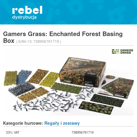
Gamers Grass: Enchanted Forest Basing
Box
( EAN-13:
738956791719 )
Kategorie hurtowe:
Regały i zestawy
23% VAT
738956791719