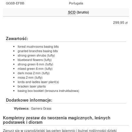
GGSB-EFBB
Portugalia
SCD
(brutto)
299,95
zł
Zawartość:
forest mushrooms basing bits
gnarled branches basing bits
strong green shrubs (tufty)
bluebeard flowers (tufty)
strong green 6 mm (tufty)
mixed green 6 mm (tufty)
dark moss 2 mm (tufty)
moss 2 mm (tufty)
lords‑and‑ladies laser plant(s)
bracken laser plants
basing box booklet (broszura instruktażowa)
Dodatkowe informacje:
Gamers Grass
Wydawca:
Kompletny zestaw do tworzenia magicznych, leśnych
podstawek i dioram
Zanurz się w czarodziejski las pełen tajemnic i bujnej roślinności dzięki