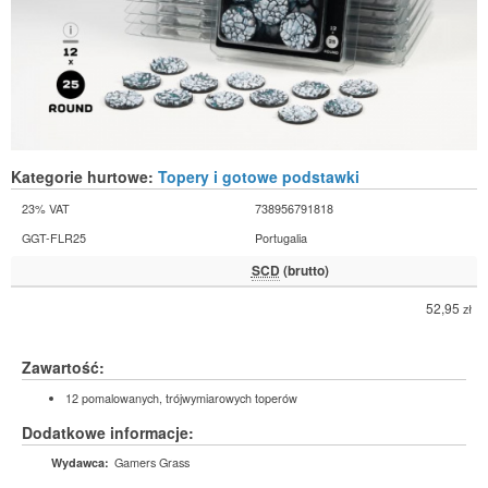
Kategorie hurtowe:
Topery i gotowe podstawki
23% VAT
738956791818
GGT-FLR25
Portugalia
SCD
(brutto)
52,95
zł
Zawartość:
12 pomalowanych, trójwymiarowych toperów
Dodatkowe informacje:
Gamers Grass
Wydawca: