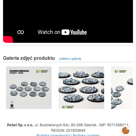
Galeria zdjęć produktu
pobierz galerię
Rebel Sp. z o.o.
,
ul. Budowlanych 64c, 80-298 Gdańsk
,
NIP: 9571068214
,
Zarządzaj
REGON: 221833849
preferencjami
cookies
Polityka prywatności
|
Polityka cookies