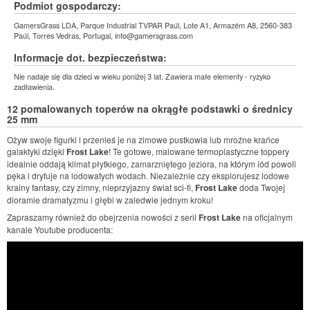
Podmiot gospodarczy:
GamersGrass LDA, Parque Industrial TVPAR Paúl, Lote A1, Armazém A8, 2560-383
Paúl, Torres Vedras, Portugal, info@gamersgrass.com
Informacje dot. bezpieczeństwa:
Nie nadaje się dla dzieci w wieku poniżej 3 lat. Zawiera małe elementy - ryzyko
zadławienia.
12 pomalowanych toperów na okrągłe podstawki o średnicy
25 mm
Ożyw swoje figurki i przenieś je na zimowe pustkowia lub mroźne krańce
galaktyki dzięki
Frost Lake
! Te gotowe, malowane termoplastyczne toppery
idealnie oddają klimat płytkiego, zamarzniętego jeziora, na którym lód powoli
pęka i dryfuje na lodowatych wodach. Niezależnie czy eksplorujesz lodowe
krainy fantasy, czy zimny, nieprzyjazny świat sci-fi,
Frost Lake
doda Twojej
dioramie dramatyzmu i głębi w zaledwie jednym kroku!
Zapraszamy również do obejrzenia nowości z serii
Frost Lake
na oficjalnym
kanale Youtube producenta: