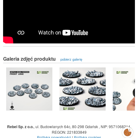
Galeria zdjęć produktu
pobierz galerię
Rebel Sp. z o.o.
,
ul. Budowlanych 64c, 80-298 Gdańsk
,
NIP: 9571068214
,
Zarządzaj
REGON: 221833849
preferencjami
cookies
Polityka prywatności
|
Polityka cookies