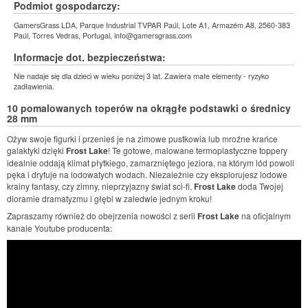
Podmiot gospodarczy:
GamersGrass LDA, Parque Industrial TVPAR Paúl, Lote A1, Armazém A8, 2560-383
Paúl, Torres Vedras, Portugal, info@gamersgrass.com
Informacje dot. bezpieczeństwa:
Nie nadaje się dla dzieci w wieku poniżej 3 lat. Zawiera małe elementy - ryzyko
zadławienia.
10 pomalowanych toperów na okrągłe podstawki o średnicy
28 mm
Ożyw swoje figurki i przenieś je na zimowe pustkowia lub mroźne krańce
galaktyki dzięki
Frost Lake
! Te gotowe, malowane termoplastyczne toppery
idealnie oddają klimat płytkiego, zamarzniętego jeziora, na którym lód powoli
pęka i dryfuje na lodowatych wodach. Niezależnie czy eksplorujesz lodowe
krainy fantasy, czy zimny, nieprzyjazny świat sci-fi,
Frost Lake
doda Twojej
dioramie dramatyzmu i głębi w zaledwie jednym kroku!
Zapraszamy również do obejrzenia nowości z serii
Frost Lake
na oficjalnym
kanale Youtube producenta: