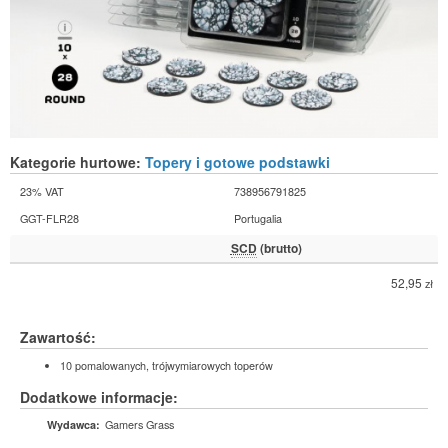
Kategorie hurtowe:
Topery i gotowe podstawki
23% VAT
738956791825
GGT-FLR28
Portugalia
SCD
(brutto)
52,95
zł
Zawartość:
10 pomalowanych, trójwymiarowych toperów
Dodatkowe informacje:
Gamers Grass
Wydawca: