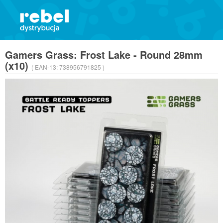
Gamers Grass: Frost Lake - Round 28mm
(x10)
( EAN-13:
738956791825 )