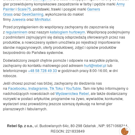
gier przewidujemy kompleksowe zaopatrzenie w farby i pędzle marki
Army
Painter
i
Scale75
, podstawki, trawki i posypki marki
Gamers
Grass
oraz
GeekGaming
, wykończenia do makiet
firmy
Juweela
oraz
MiniNatur
.
Przed przystąpieniem do współpracy zachęcamy do zapoznania się
z
regulaminem
oraz naszym
katalogiem hurtowym
. Współpracę podejmujemy
z podmiotami zajmującymi się dalszą odsprzedażą oferowanych przez nas
produktów, a nowoczesny system umożliwia po rejestracji importowanie
stanów magazynowych, oferty produktowej, zdjęć i opisów produktów
bezpośrednio do Państwa systemów.
Doświadczony zespół chętnie pomoże i odpowie na wszystkie pytania,
zachęcamy do kontaktu mailowego pod adresem
hurt@rebel.pl
lub
telefonicznego
+48 58 728 49 33
w godzinach pracy 8:00-16:00, w dni
robocze.
Jeśli chcesz poznać nas bliżej, zachęcamy do śledzenia nas
na
Facebooku
,
Instagramie
,
Tik Toku
i
YouTubie
. Tam nie tylko informujemy o
nadchodzących nowościach od
Wydawnictwa Rebel
, ale także dostarczamy
rozrywki w postaci artykułów, programów na żywo, wywiadów, konkursów,
wydarzeń oraz prowadzimy jeszcze szerszą dyskusję na temat gier
planszowych i fabularnych.
Rebel Sp. z o.o.
,
ul. Budowlanych 64c, 80-298 Gdańsk
,
NIP: 9571068214
,
Zarządzaj
REGON: 221833849
preferencjami
cookies