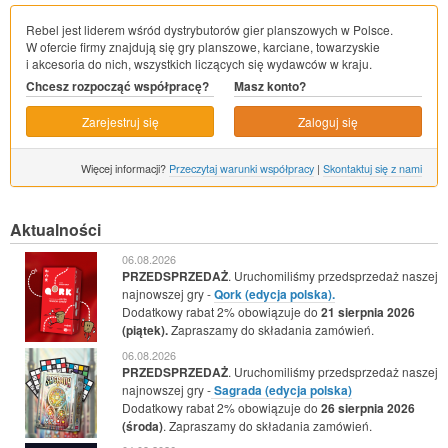
Rebel jest liderem wśród dystrybutorów gier planszowych w Polsce.
W ofercie firmy znajdują się gry planszowe, karciane, towarzyskie
i akcesoria do nich, wszystkich liczących się wydawców w kraju.
Chcesz rozpocząć współpracę?
Masz konto?
Zarejestruj się
Zaloguj się
Więcej informacji?
Przeczytaj warunki współpracy
|
Skontaktuj się z nami
Aktualności
06.08.2026
PRZEDSPRZEDAŻ
. Uruchomiliśmy przedsprzedaż naszej
najnowszej gry -
Qork (edycja polska).
Dodatkowy rabat 2% obowiązuje do
21 sierpnia 2026
(piątek).
Zapraszamy do składania zamówień.
06.08.2026
PRZEDSPRZEDAŻ
. Uruchomiliśmy przedsprzedaż naszej
najnowszej gry -
Sagrada (edycja polska)
Dodatkowy rabat 2% obowiązuje do
26 sierpnia 2026
(środa)
. Zapraszamy do składania zamówień.