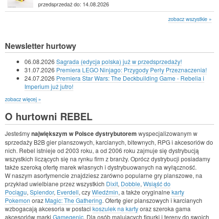
przedsprzedaż do: 14.08.2026
zobacz wszystkie »
Newsletter hurtowy
06.08.2026
Sagrada (edycja polska) już w przedsprzedaży!
31.07.2026
Premiera LEGO Ninjago: Przygody Perły Przeznaczenia!
24.07.2026
Premiera Star Wars: The Deckbuilding Game - Rebelia i
Imperium już jutro!
zobacz więcej »
O hurtowni REBEL
Jesteśmy
największym w Polsce dystrybutorem
wyspecjalizowanym w
sprzedaży B2B gier planszowych, karcianych, bitewnych, RPG i akcesoriów do
nich. Rebel istnieje od 2003 roku, a od 2006 roku zajmuje się dystrybucją
wszystkich liczących się na rynku firm z branży. Oprócz dystrybucji posiadamy
także szeroką ofertę marek własnych i dystrybuowanych na wyłączność.
W naszym asortymencie znajdziesz zarówno popularne gry planszowe, na
przykład uwielbiane przez wszystkich
Dixit
,
Dobble
,
Wsiąść do
Pociągu
,
Splendor
,
Everdell
, czy
Wiedźmin
, a także oryginalne
karty
Pokemon
oraz
Magic: The Gathering
. Ofertę gier planszowych i karcianych
wzbogacają akcesoria w postaci
koszulek na karty
oraz szeroka gama
akcesoriów marki
Gamegenic
. Dla osób malujących figurki i tereny do swoich