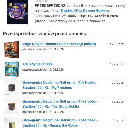
04.08.2026
PRZEDSPRZEDAŻ
. Uruchomiliśmy przedsprzedaż naszej
najnowszej gry -
Dobble KPop Demon Hunters.
Dodatkowy rabat 2% obowiązuje do
2 września 2026
(środa)
. Zapraszamy do składania zamówień.
Przedsprzedaż - zamów przed premierą
Mage Knight: Ultimate Edition (edycja polska)
529,95
zł
przedsprzedaż do: 11.08.2026
Koi (edycja polska)
179,95
zł
przedsprzedaż do: 12.08.2026
Gamegenic: Magic the Gathering - The Hobbit -
77,95
zł
Bastion 100+ XL - My Precious
przedsprzedaż do: 14.08.2026
Gamegenic: Magic the Gathering - The Hobbit -
77,95
zł
Bastion 100+ XL - The Great Goblin
przedsprzedaż do: 14.08.2026
Gamegenic: Magic the Gathering - The Hobbit -
68,95
zł
Bastion 80+ XL - Smaug the Golden