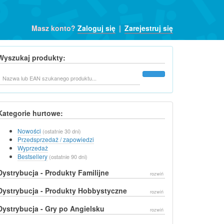
Masz konto?
Zaloguj się
|
Zarejestruj się
Wyszukaj produkty:
Szukaj
Kategorie hurtowe:
Nowości
(ostatnie 30 dni)
Przedsprzedaż / zapowiedzi
Wyprzedaż
Bestsellery
(ostatnie 90 dni)
Dystrybucja - Produkty Familijne
rozwiń
Dystrybucja - Produkty Hobbystyczne
rozwiń
Dystrybucja - Gry po Angielsku
rozwiń