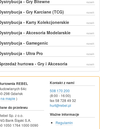
Dystrybucja - Gry Bitewne
rozwiń
Dystrybucja - Gry Karciane (TCG)
rozwiń
Dystrybucja - Karty Kolekcjonerskie
rozwiń
Dystrybucja - Akcesoria Modelarskie
rozwiń
Dystrybucja - Gamegenic
rozwiń
Dystrybucja - Ultra Pro
rozwiń
Sprzedaż hurtowa - Gry i Akcesoria
rozwiń
Kontakt z nami
Hurtownia REBEL
Budowlanych 64c
508 170 200
80-298 Gdańsk
(8:00 - 16:00)
na mapie
)
fax 58 728 49 32
hurt@rebel.pl
Dane do przelewu
Ważne informacje
Rebel Sp. z o.o.
ING Bank Śląski S.A.
Regulamin
60 1050 1764 1000 0090