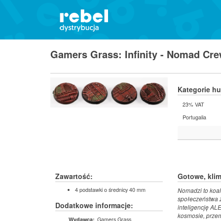
Gamers Grass: Infinity - Nomad Cr
Kategorie h
23% VAT
Portugalia
Zawartość:
Gotowe, klim
4 podstawki o średnicy 40 mm
Nomadzi to koal
społeczeństwa 
Dodatkowe informacje:
inteligencję AL
kosmosie, przem
Gamers Grass
Wydawca: