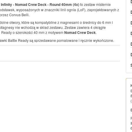
Infinity - Nomad Crew Deck - Round 40mm (4x)
to zestaw misternie
stawek, wyposażonych w znaczniki linii ognia (LoF), zaprojektowanych z
przez Corvus Belli.
olne otwory, które są kompatybilne z magnesami o średnicy do 6 mm i
Magnesy nie wchodzą w skład zestawu. Zestaw zawiera 4 okrągłe
le Ready o szerokości 40 mm z motywem
Nomad Crew Deck
.
tawki Battle Ready są sprzedawane pomalowane i ręcznie wykończone.
(