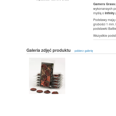
Gamers Grass: 
wykonanaych pod
myślą o
Infinity
Podstawy mają d
grubości 1 mm. 
podstawki Batt
Wszystkie pods
Galeria zdjęć produktu
pobierz galerię