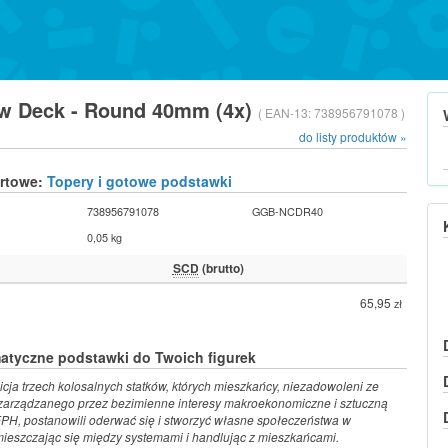
ew Deck - Round 40mm (4x)
( EAN-13:
738956791078 )
do listy produktów »
urtowe:
Topery i gotowe podstawki
738956791078
GGB-NCDR40
0,05 kg
SCD
(brutto)
65,95
zł
atyczne podstawki do Twoich figurek
icja trzech kolosalnych statków, których mieszkańcy, niezadowoleni ze
zarządzanego przez bezimienne interesy makroekonomiczne i sztuczną
EPH, postanowili oderwać się i stworzyć własne społeczeństwa w
ieszczając się między systemami i handlując z mieszkańcami.