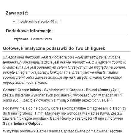
Zawartość:
4 podstawki o średnicy 40 mm
Dodatkowe informacje:
Gamers Grass
Wydawca:
Gotowe, klimatyczne podstawki do Twoich figurek
Śnieżna kula niezgody. Jest tak odległa od swojej gwiazdy, że jej mroźne
temperatury sprawiają, iż życie jest prawie niemożliwe, z wyjątkiem tropików.
Svalarheima nie jest popularnym celem turystycznym ze względu na ponure,
pokryte śniegiem krajobrazy, funkcjonalne, przemysłowe miasta i status
spornej ziemi, która zawsze znajduje się na krawędzi otwartej konfrontacji
między supermocarstwami.
Gamers Grass: Infinity - Svalarheima’s Outpost - Round 40mm (x4)
to
zestaw misternie wykonanaych podstawek, wyposażonych w znaczniki linii
ognia (LoF), zaprojektowanych z myślą o
Infinity
przez Corvus Belli.
Podstawy mają dolne otwory, które są kompatybilne z magnesami o średnicy
do 6 mm i grubości 1 mm. Magnesy nie wchodzą w skład zestawu. Zestaw
zawiera 4 okrągłe podstawki Battle Ready o szerokości 40 mm z motywem
Svalarheima’s Outpost
.
Wszystkie podstawki Battle Ready są sprzedawane pomalowane i ręcznie