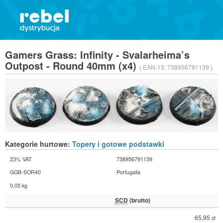
Gamers Grass: Infinity - Svalarheima’s
Outpost - Round 40mm (x4)
( EAN-13:
738956791139 )
Kategorie hurtowe:
Topery i gotowe podstawki
23% VAT
738956791139
GGB-SOR40
Portugalia
0,05 kg
SCD
(brutto)
65,95
zł