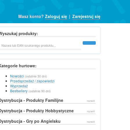
Masz konto?
Zaloguj się
|
Zarejestruj się
Wyszukaj produkty:
Szukaj
Kategorie hurtowe:
Nowości
(ostatnie 30 dni)
Przedsprzedaż / zapowiedzi
Wyprzedaż
Bestsellery
(ostatnie 90 dni)
Dystrybucja - Produkty Familijne
rozwiń
Dystrybucja - Produkty Hobbystyczne
rozwiń
Dystrybucja - Gry po Angielsku
rozwiń