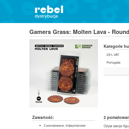
Gamers Grass: Molten Lava - Roun
Kategorie h
23% VAT
Portugalia
Zawartość:
2 pomalowan
2 pomalowane, trójwymiarowe
Ożyw swoje figu