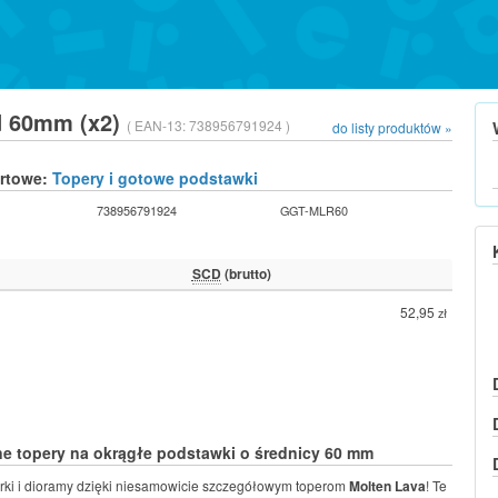
d 60mm (x2)
( EAN-13:
738956791924 )
do listy produktów »
urtowe:
Topery i gotowe podstawki
738956791924
GGT-MLR60
SCD
(brutto)
52,95
zł
e topery na okrągłe podstawki o średnicy 60 mm
rki i dioramy dzięki niesamowicie szczegółowym toperom
Molten Lava
! Te