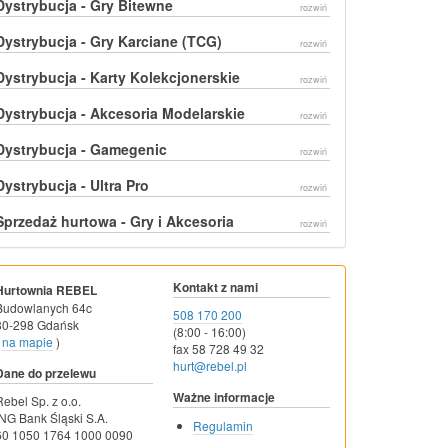
Dystrybucja - Gry Bitewne
rozwiń
Dystrybucja - Gry Karciane (TCG)
rozwiń
Dystrybucja - Karty Kolekcjonerskie
rozwiń
Dystrybucja - Akcesoria Modelarskie
rozwiń
Dystrybucja - Gamegenic
rozwiń
Dystrybucja - Ultra Pro
rozwiń
Sprzedaż hurtowa - Gry i Akcesoria
rozwiń
Kontakt z nami
Hurtownia REBEL
Budowlanych 64c
508 170 200
80-298 Gdańsk
(8:00 - 16:00)
na mapie
)
fax 58 728 49 32
hurt@rebel.pl
Dane do przelewu
Ważne informacje
Rebel Sp. z o.o.
ING Bank Śląski S.A.
Regulamin
60 1050 1764 1000 0090