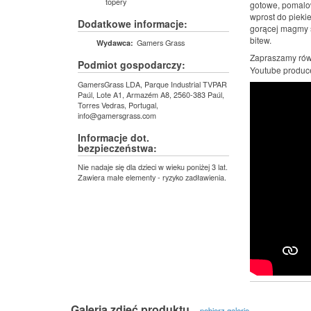
topery
gotowe, pomalow
wprost do pieki
Dodatkowe informacje:
gorącej magmy s
bitew.
Gamers Grass
Wydawca:
Zapraszamy równ
Podmiot gospodarczy:
Youtube produc
GamersGrass LDA, Parque Industrial TVPAR
Paúl, Lote A1, Armazém A8, 2560-383 Paúl,
Torres Vedras, Portugal,
info@gamersgrass.com
Informacje dot.
bezpieczeństwa:
Nie nadaje się dla dzieci w wieku poniżej 3 lat.
Zawiera małe elementy - ryzyko zadławienia.
Galeria zdjęć produktu
pobierz galerię