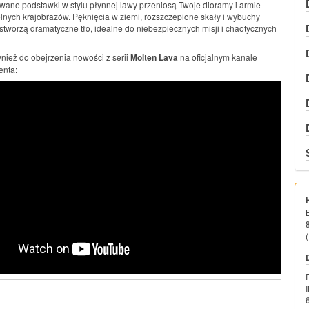
ane podstawki w stylu płynnej lawy przeniosą Twoje dioramy i armie
elnych krajobrazów. Pęknięcia w ziemi, rozszczepione skały i wybuchy
tworzą dramatyczne tło, idealne do niebezpiecznych misji i chaotycznych
ież do obejrzenia nowości z serii
Molten Lava
na oficjalnym kanale
enta:
(