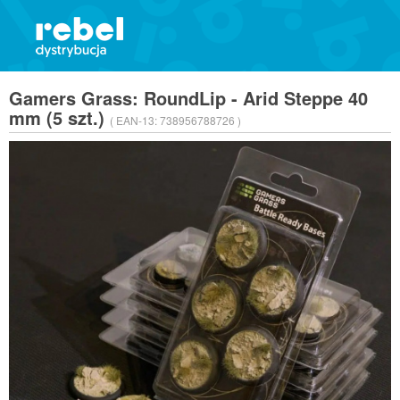
Gamers Grass: RoundLip - Arid Steppe 40
mm (5 szt.)
( EAN-13:
738956788726 )