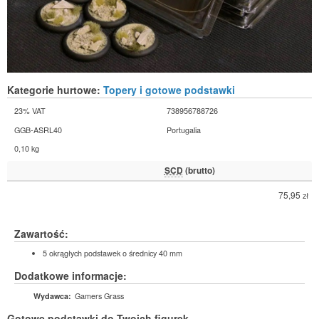
Kategorie hurtowe:
Topery i gotowe podstawki
23% VAT
738956788726
GGB-ASRL40
Portugalia
0,10 kg
SCD
(brutto)
75,95
zł
Zawartość:
5 okrągłych podstawek o średnicy 40 mm
Dodatkowe informacje:
Gamers Grass
Wydawca:
Gotowe podstawki do Twoich figurek