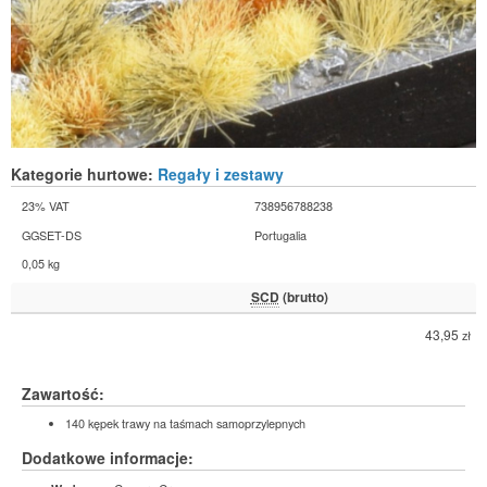
Kategorie hurtowe:
Regały i zestawy
23% VAT
738956788238
GGSET-DS
Portugalia
0,05 kg
SCD
(brutto)
43,95
zł
Zawartość:
140 kępek trawy na taśmach samoprzylepnych
Dodatkowe informacje: