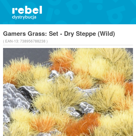
Gamers Grass: Set - Dry Steppe (Wild)
( EAN-13:
738956788238 )