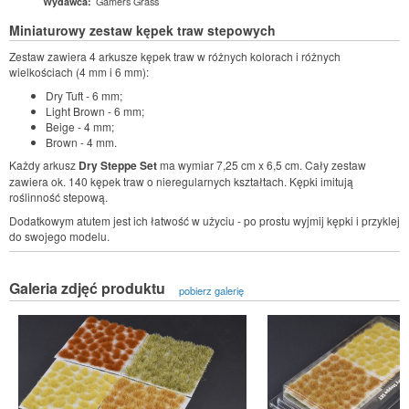
Gamers Grass
Wydawca:
Miniaturowy zestaw kępek traw stepowych
Zestaw zawiera 4 arkusze kępek traw w różnych kolorach i różnych
wielkościach (4 mm i 6 mm):
Dry Tuft - 6 mm;
Light Brown - 6 mm;
Beige - 4 mm;
Brown - 4 mm.
Każdy arkusz
Dry Steppe Set
ma wymiar 7,25 cm x 6,5 cm. Cały zestaw
zawiera ok. 140 kępek traw o nieregularnych kształtach. Kępki imitują
roślinność stepową.
Dodatkowym atutem jest ich łatwość w użyciu - po prostu wyjmij kępki i przyklej
do swojego modelu.
Galeria zdjęć produktu
pobierz galerię