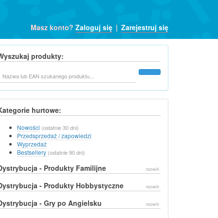
Masz konto?
Zaloguj się
|
Zarejestruj się
Wyszukaj produkty:
Szukaj
Kategorie hurtowe:
Nowości
(ostatnie 30 dni)
Przedsprzedaż / zapowiedzi
Wyprzedaż
Bestsellery
(ostatnie 90 dni)
Dystrybucja - Produkty Familijne
rozwiń
Dystrybucja - Produkty Hobbystyczne
rozwiń
Dystrybucja - Gry po Angielsku
rozwiń