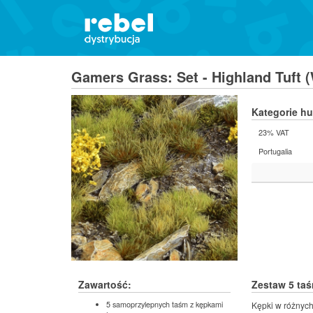
Gamers Grass: Set - Highland Tuft 
Kategorie h
23% VAT
Portugalia
Zawartość:
Zestaw 5 taś
5 samoprzylepnych taśm z kępkami
Kępki w różnych