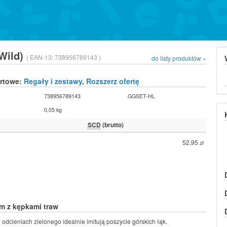
(Wild)
( EAN-13:
738956789143 )
do listy produktów »
urtowe:
Regały i zestawy
,
Rozszerz ofertę
738956789143
GGSET-HL
0,05 kg
SCD
(brutto)
52,95
zł
m z kępkami traw
 odcieniach zielonego idealnie imitują poszycie górskich łąk.