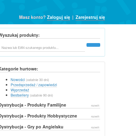
Masz konto?
Zaloguj się
|
Zarejestruj się
Wyszukaj produkty:
Szukaj
Kategorie hurtowe:
Nowości
(ostatnie 30 dni)
Przedsprzedaż / zapowiedzi
Wyprzedaż
Bestsellery
(ostatnie 90 dni)
Dystrybucja - Produkty Familijne
rozwiń
Dystrybucja - Produkty Hobbystyczne
rozwiń
Dystrybucja - Gry po Angielsku
rozwiń