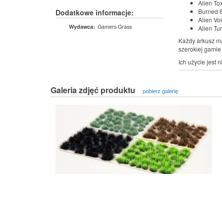
Alien To
Burned 
Dodatkowe informacje:
Alien Vo
Gamers Grass
Wydawca:
Alien Tu
Każdy arkusz ma
szerokiej gamie
Ich użycie jest 
Galeria zdjęć produktu
pobierz galerię