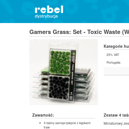
Gamers Grass: Set - Toxic Waste (W
Kategorie h
23% VAT
Portugalia
Zawartość:
Zestaw 4 taś
4 taśmy samoprzylepne z kępkami
Miniaturowy ze
traw