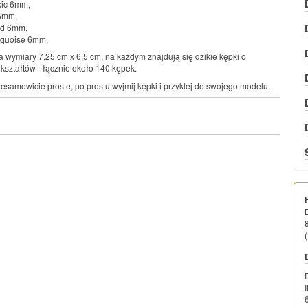
xic 6mm,
6mm,
id 6mm,
rquoise 6mm.
 wymiary 7,25 cm x 6,5 cm, na każdym znajdują się dzikie kępki o
 kształtów - łącznie około 140 kępek.
niesamowicie proste, po prostu wyjmij kępki i przyklej do swojego modelu.
(