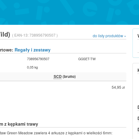
ild)
( EAN-13:
738956790507 )
do listy produktów »
urtowe:
Regały i zestawy
738956790507
GGSET-TW
0,05 kg
SCD
(brutto)
54,95
zł
m z kępkami trawy
staw Green Meadow zawiera 4 arkusze z kępkami o wielkości 6mm: