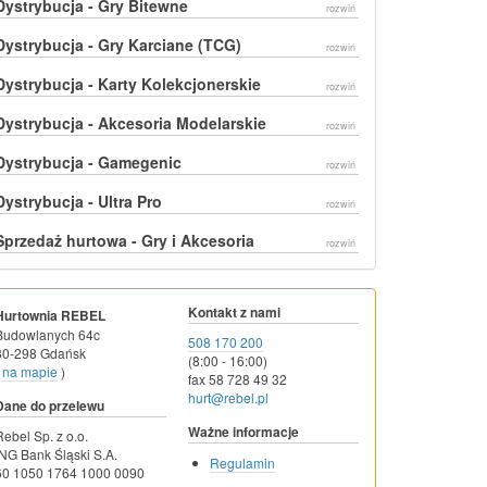
Dystrybucja - Gry Bitewne
rozwiń
Dystrybucja - Gry Karciane (TCG)
rozwiń
Dystrybucja - Karty Kolekcjonerskie
rozwiń
Dystrybucja - Akcesoria Modelarskie
rozwiń
Dystrybucja - Gamegenic
rozwiń
Dystrybucja - Ultra Pro
rozwiń
Sprzedaż hurtowa - Gry i Akcesoria
rozwiń
Kontakt z nami
Hurtownia REBEL
Budowlanych 64c
508 170 200
80-298 Gdańsk
(8:00 - 16:00)
na mapie
)
fax 58 728 49 32
hurt@rebel.pl
Dane do przelewu
Ważne informacje
Rebel Sp. z o.o.
ING Bank Śląski S.A.
Regulamin
60 1050 1764 1000 0090