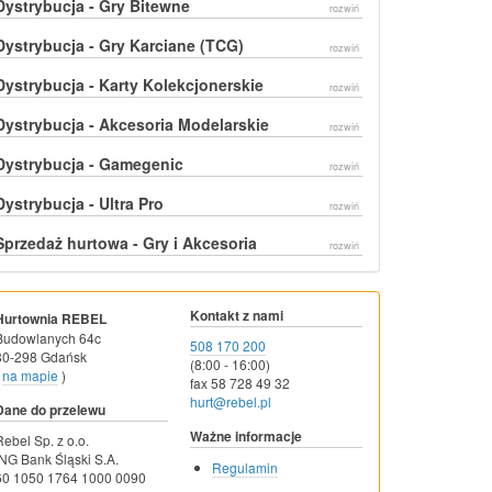
Dystrybucja - Gry Bitewne
rozwiń
Dystrybucja - Gry Karciane (TCG)
rozwiń
Dystrybucja - Karty Kolekcjonerskie
rozwiń
Dystrybucja - Akcesoria Modelarskie
rozwiń
Dystrybucja - Gamegenic
rozwiń
Dystrybucja - Ultra Pro
rozwiń
Sprzedaż hurtowa - Gry i Akcesoria
rozwiń
Kontakt z nami
Hurtownia REBEL
Budowlanych 64c
508 170 200
80-298 Gdańsk
(8:00 - 16:00)
na mapie
)
fax 58 728 49 32
hurt@rebel.pl
Dane do przelewu
Ważne informacje
Rebel Sp. z o.o.
ING Bank Śląski S.A.
Regulamin
60 1050 1764 1000 0090