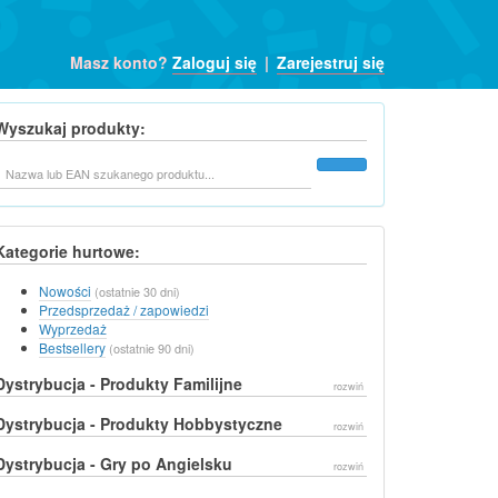
Masz konto?
Zaloguj się
|
Zarejestruj się
Wyszukaj produkty:
Szukaj
Kategorie hurtowe:
Nowości
(ostatnie 30 dni)
Przedsprzedaż / zapowiedzi
Wyprzedaż
Bestsellery
(ostatnie 90 dni)
Dystrybucja - Produkty Familijne
rozwiń
Dystrybucja - Produkty Hobbystyczne
rozwiń
Dystrybucja - Gry po Angielsku
rozwiń