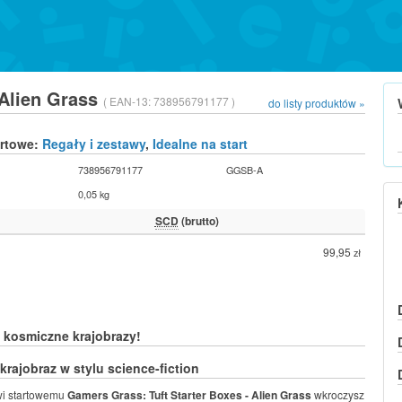
 Alien Grass
( EAN-13:
738956791177 )
do listy produktów »
urtowe:
Regały i zestawy
,
Idealne na start
738956791177
GGSB-A
0,05 kg
SCD
(brutto)
99,95
zł
 kosmiczne krajobrazy!
krajobraz w stylu science-fiction
wi startowemu
Gamers Grass: Tuft Starter Boxes - Alien Grass
wkroczysz