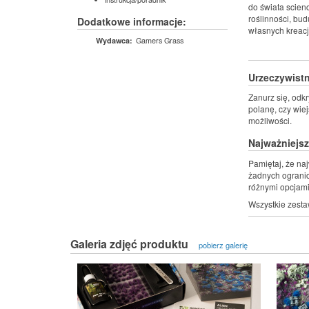
do świata scien
roślinności, bu
Dodatkowe informacje:
własnych kreacj
Gamers Grass
Wydawca:
Urzeczywistn
Zanurz się, odkr
polanę, czy wie
możliwości.
Najważniejsz
Pamiętaj, że na
żadnych ogranic
różnymi opcjami
Wszystkie zesta
Galeria zdjęć produktu
pobierz galerię