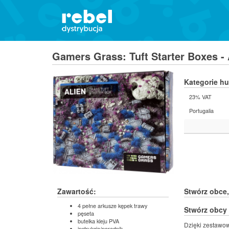
Gamers Grass: Tuft Starter Boxes -
Kategorie h
23% VAT
Portugalia
Zawartość:
Stwórz obce,
4 pełne arkusze kępek trawy
Stwórz obcy 
pęseta
butelka kleju PVA
Dzięki zestawo
instrukcja/poradnik