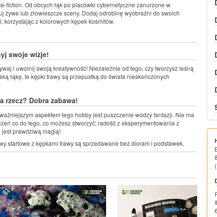
ce-fiction. Od obcych łąk po placówki cybernetyczne zanurzone w
duj żywe lub złowieszcze sceny. Dodaj odrobinę wyobraźni do swoich
i, korzystając z kolorowych kępek kosmitów.
yj swoje wizje!
ywaj i uwolnij swoją kreatywność! Niezależnie od tego, czy tworzysz leśną
jską łąkę, te kępki trawy są przepustką do świata nieskończonych
a rzecz? Dobra zabawa!
jważniejszym aspektem tego hobby jest puszczenie wodzy fantazji. Nie ma
zeń co do tego, co możesz stworzyć; radość z eksperymentowania z
 jest prawdziwą magią!
wy startowe z kępkami trawy są sprzedawane bez dioram i podstawek.
(