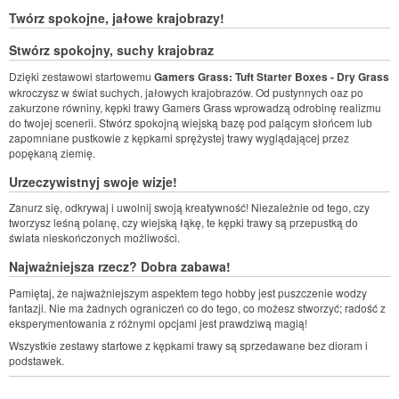
Twórz spokojne, jałowe krajobrazy!
Stwórz spokojny, suchy krajobraz
Dzięki zestawowi startowemu
Gamers Grass: Tuft Starter Boxes - Dry Grass
wkroczysz w świat suchych, jałowych krajobrazów. Od pustynnych oaz po
zakurzone równiny, kępki trawy Gamers Grass wprowadzą odrobinę realizmu
do twojej scenerii. Stwórz spokojną wiejską bazę pod palącym słońcem lub
zapomniane pustkowie z kępkami sprężystej trawy wyglądającej przez
popękaną ziemię.
Urzeczywistnyj swoje wizje!
Zanurz się, odkrywaj i uwolnij swoją kreatywność! Niezależnie od tego, czy
tworzysz leśną polanę, czy wiejską łąkę, te kępki trawy są przepustką do
świata nieskończonych możliwości.
Najważniejsza rzecz? Dobra zabawa!
Pamiętaj, że najważniejszym aspektem tego hobby jest puszczenie wodzy
fantazji. Nie ma żadnych ograniczeń co do tego, co możesz stworzyć; radość z
eksperymentowania z różnymi opcjami jest prawdziwą magią!
Wszystkie zestawy startowe z kępkami trawy są sprzedawane bez dioram i
podstawek.