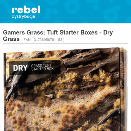
Gamers Grass: Tuft Starter Boxes - Dry
Grass
( EAN-13:
738956791153 )