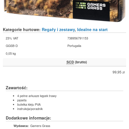
Kategorie hurtowe:
Regały i zestawy
,
Idealne na start
23% VAT
738956791153
GGSB-D
Portugalia
0,05 kg
SCD
(brutto)
99,95
zł
Zawartość:
4 pełne arkusze kępek trawy
pęseta
butelka kleju PVA
instrukcja/poradnik
Dodatkowe informacje:
Gamers Grass
Wydawca: