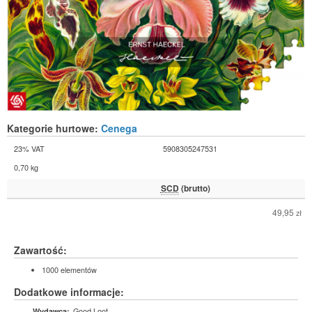
Kategorie hurtowe:
Cenega
23% VAT
5908305247531
0,70 kg
SCD
(brutto)
49,95
zł
Zawartość:
1000 elementów
Dodatkowe informacje:
Good Loot
Wydawca: