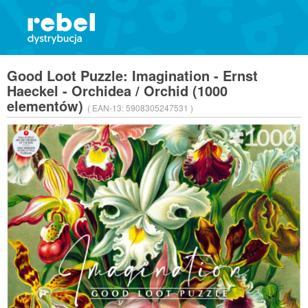
Good Loot Puzzle: Imagination - Ernst
Haeckel - Orchidea / Orchid (1000
elementów)
( EAN-13:
5908305247531 )