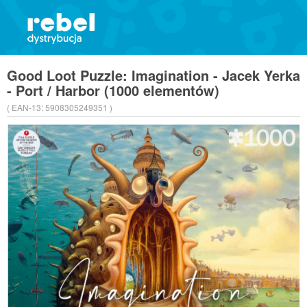
Good Loot Puzzle: Imagination - Jacek Yerka
- Port / Harbor (1000 elementów)
( EAN-13:
5908305249351 )