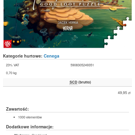
Kategorie hurtowe:
Cenega
23% VAT
5908305249351
0,70 kg
SCD
(brutto)
49,95
zł
Zawartość:
1000 elementów
Dodatkowe informacje:
Good Loot