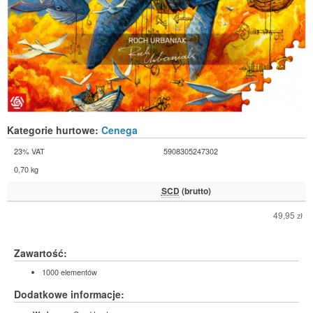
Kategorie hurtowe:
Cenega
23% VAT
5908305247302
0,70 kg
SCD
(brutto)
49,95
zł
Zawartość:
1000 elementów
Dodatkowe informacje: