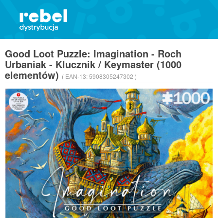
Good Loot Puzzle: Imagination - Roch
Urbaniak - Klucznik / Keymaster (1000
elementów)
( EAN-13:
5908305247302 )